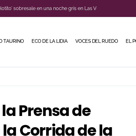
n el cuadro de honor de las Colombinas 2026
e de Tauroemoción en Huesca: «Todas las figuras del toreo qui
orino Martín para su regreso a Huesca trece años después (Im
O TAURINO
ECO DE LA LIDIA
VOCES DEL RUEDO
EL 
blanquiazul con descuentos y una corrida homenaje al Málag
illeros en una feria que vuelve a mirar al futuro
cigrande para Morante y Manzanares en Illumbe (Vídeo e imá
 Almendralejo para impulsar la corrida de la Piedad
, gastronomía y talento de la tierra en La Malagueta
 la Prensa de
ma su temporada de figura y el palco niega el premio a Roc
la Corrida de la