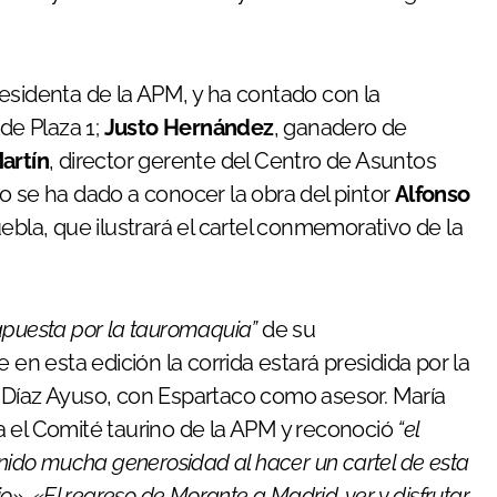
residenta de la APM, y ha contado con la
 de Plaza 1;
Justo Hernández
, ganadero de
artín
, director gerente del Centro de Asuntos
o se ha dado a conocer la obra del pintor
Alfonso
uebla, que ilustrará el cartel conmemorativo de la
 apuesta por la tauromaquia”
de su
 en esta edición la corrida estará presidida por la
 Díaz Ayuso, con Espartaco como asesor. María
a el Comité taurino de la APM y reconoció
“el
enido mucha generosidad al hacer un cartel de esta
io»
.
«El regreso de Morante a Madrid, ver y disfrutar