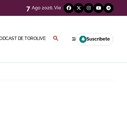
7
Ago 2026, Vie
eren venir a esta feria»
ágenes)
Buscar:
PODCAST DE TOROLIVE
Suscríbete
a CF
BOTÓN DE BÚSQUEDA
genes desde el campo)
a Rey