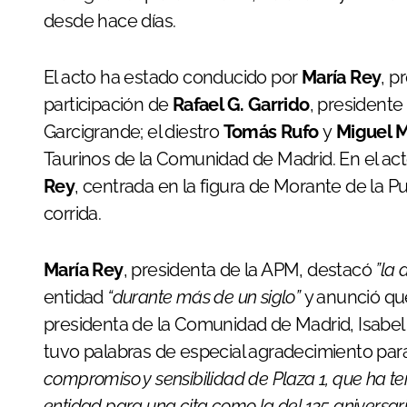
desde hace días.
El acto ha estado conducido por
María Rey
, p
participación de
Rafael G. Garrido
, presidente
Garcigrande; el diestro
Tomás Rufo
y
Miguel M
Taurinos de la Comunidad de Madrid. En el act
Rey
, centrada en la figura de Morante de la P
corrida.
María Rey
, presidenta de la APM, destacó
”la
entidad
“durante más de un siglo”
y anunció que
presidenta de la Comunidad de Madrid, Isabel
tuvo palabras de especial agradecimiento par
compromiso y sensibilidad de Plaza 1, que ha t
entidad para una cita como la del 125 aniversar