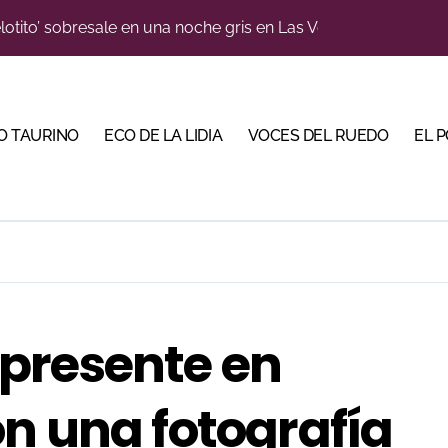
n el cuadro de honor de las Colombinas 2026
e de Tauroemoción en Huesca: «Todas las figuras del toreo qui
orino Martín para su regreso a Huesca trece años después (Im
O TAURINO
ECO DE LA LIDIA
VOCES DEL RUEDO
EL 
blanquiazul con descuentos y una corrida homenaje al Málag
illeros en una feria que vuelve a mirar al futuro
cigrande para Morante y Manzanares en Illumbe (Vídeo e imá
 Almendralejo para impulsar la corrida de la Piedad
, gastronomía y talento de la tierra en La Malagueta
presente en
ma su temporada de figura y el palco niega el premio a Roc
n una fotografía