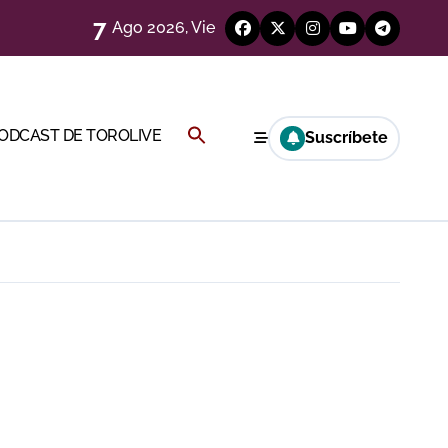
7
Ago 2026, Vie
eren venir a esta feria»
ágenes)
Buscar:
PODCAST DE TOROLIVE
Suscríbete
a CF
BOTÓN DE BÚSQUEDA
genes desde el campo)
a Rey