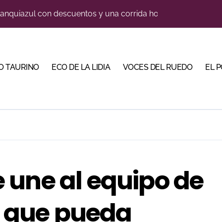
blanquiazul con descuentos y una corrida homenaje al Málag
illeros en una feria que vuelve a mirar al futuro
orino Martín para su regreso a Huesca trece años después (Im
O TAURINO
ECO DE LA LIDIA
VOCES DEL RUEDO
EL 
cigrande para Morante y Manzanares en Illumbe (Vídeo e imá
 Almendralejo para impulsar la corrida de la Piedad
, gastronomía y talento de la tierra en La Malagueta
 Calamocha con una corrida de imponente presencia
trarse con la luz del toreo
 une al equipo de
 en Cehegín para celebrar los 125 años de su plaza
e de Tauroemoción en Huesca: «Todas las figuras del toreo qui
lo que pueda