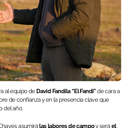
ra al equipo de
David Fandila “El Fandi”
de cara a
re de confianza y en la presencia clave que
 del año.
-Chaves asumirá
las labores de campo
y será
el