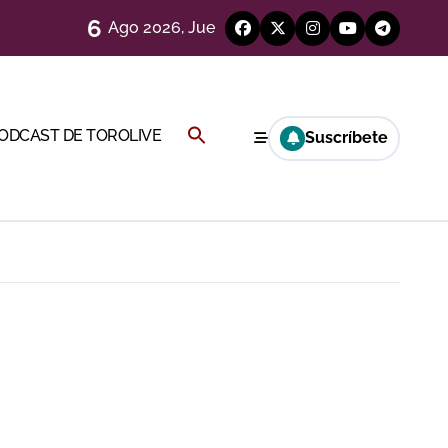
6
a CF
Ago 2026, Jue
ágenes)
Buscar:
PODCAST DE TOROLIVE
Suscríbete
genes desde el campo)
BOTÓN DE BÚSQUEDA
eren venir a esta feria»