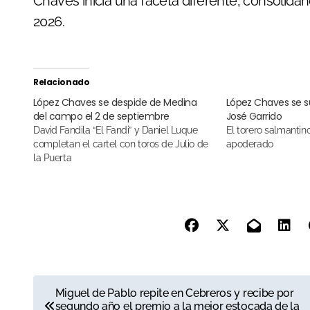
Chaves inicia una faceta diferente, consolida
2026.
Relacionado
López Chaves se despide de Medina
López Chaves se s
del campo el 2 de septiembre
José Garrido
David Fandila “El Fandi” y Daniel Luque
El torero salmantino debutará como
completan el cartel con toros de Julio de
apoderado
la Puerta
N
Miguel de Pablo repite en Cebreros y recibe por
segundo año el premio a la mejor estocada de la