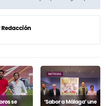
y
Redacción
NOTICIAS
toros se
‘Sabor a Málaga’ une