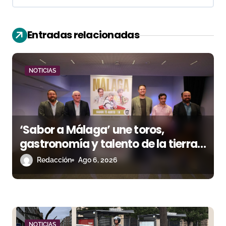
c
i
Entradas relacionadas
ó
n
NOTICIAS
d
e
‘Sabor a Málaga’ une toros,
e
gastronomía y talento de la tierra
n
en La Malagueta
Redacción
Ago 6, 2026
t
r
a
NOTICIAS