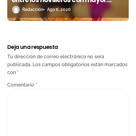
proyección
Redacción
Ago 6, 2026
Deja una respuesta
Tu dirección de correo electrónico no será
publicada.
Los campos obligatorios están marcados
con
*
Comentario
*