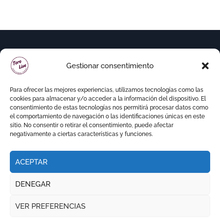
Gestionar consentimiento
Para ofrecer las mejores experiencias, utilizamos tecnologías como las
cookies para almacenar y/o acceder a la información del dispositivo. El
consentimiento de estas tecnologías nos permitirá procesar datos como
el comportamiento de navegación o las identificaciones únicas en este
sitio. No consentir o retirar el consentimiento, puede afectar
negativamente a ciertas características y funciones.
ACEPTAR
Copyright © Todos los derechos reservados
|
DENEGAR
Newspaperup
por
Themeansar
.
VER PREFERENCIAS
RITMO TAURINO
ECO DE LA LIDIA
VOCES DEL RUEDO