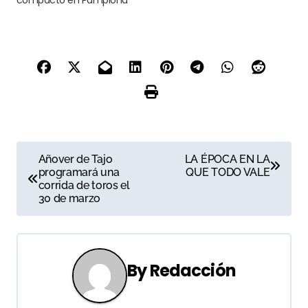
compacto en Pamplona
N
Añover de Tajo
LA ÉPOCA EN LA
programará una
QUE TODO VALE
a
corrida de toros el
30 de marzo
v
e
g
By
Redacción
a