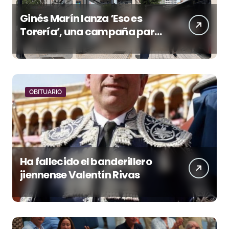
Ginés Marín lanza ‘Eso es
Torería’, una campaña para
reivindicar los valores del
toreo más allá del ruedo
OBITUARIO
Ha fallecido el banderillero
jiennense Valentín Rivas