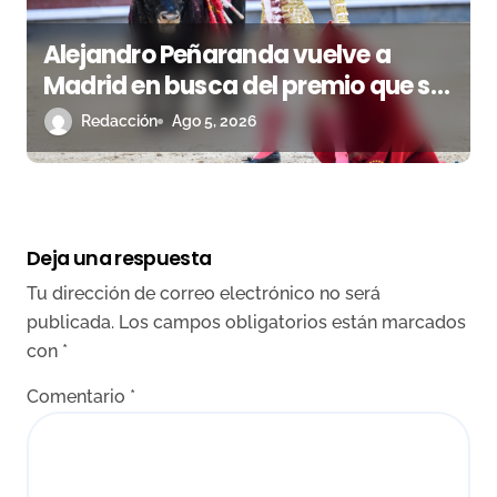
Alejandro Peñaranda vuelve a
Madrid en busca del premio que se
le escapó en junio
Redacción
Ago 5, 2026
Deja una respuesta
Tu dirección de correo electrónico no será
publicada.
Los campos obligatorios están marcados
con
*
Comentario
*