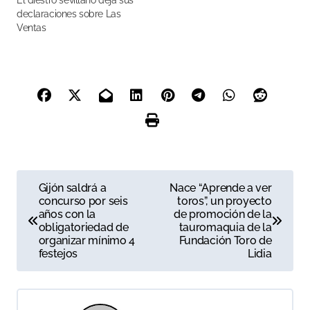
El diestro sevillano deja sus
declaraciones sobre Las
Ventas
N
Gijón saldrá a
Nace “Aprende a ver
concurso por seis
toros”, un proyecto
a
años con la
de promoción de la
obligatoriedad de
tauromaquia de la
v
organizar mínimo 4
Fundación Toro de
festejos
Lidia
e
g