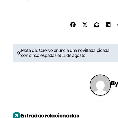
N
Mota del Cuervo anuncia una novillada picada
con cinco espadas el 11 de agosto
a
v
e
B
g
a
c
Entradas relacionadas