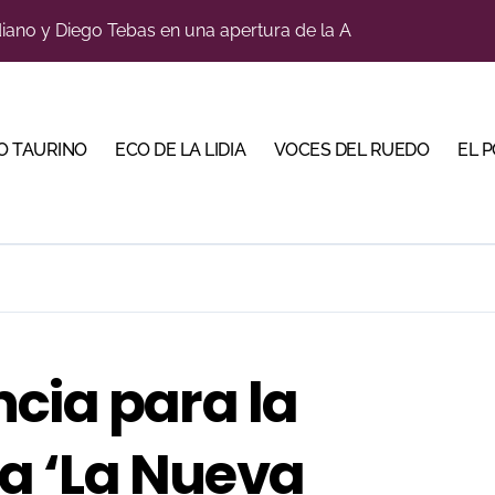
bre la corrida de seis rejoneadores en El Puerto de Santa Ma
tiembre de desafíos y variedad ganadera
ños, abre la feria de La Albahaca de Huesca
O TAURINO
ECO DE LA LIDIA
VOCES DEL RUEDO
EL 
a con alicientes y marcado acento torista
 apuesta por los jóvenes con entradas desde un euro
ma su temporada de figura y el palco niega el premio a Roc
n el cuadro de honor de las Colombinas 2026
lotito’ sobresale en una noche gris en Las Ventas
cia para la
a Plaza Real y abre la Puerta Grande en El Puerto
a ‘La Nueva