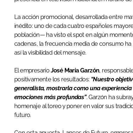
La acción promocional, desarrollada entre mayo
inédito: uno de cada cuatro españoles mayor
población— ha visto el spot en algún momento.
cadenas, la frecuencia media de consumo ha 
así la visibilidad del mensaje.
El empresario
José María Garzón
, responsabl
positivamente los resultados:
“Nuestro objetiv
generalista, mostrarla como una experiencia 
emociones más profundas”
. Garzón ha subr
homenaje al toreo y poner en valor sus tradicio
futuro.
Con esta apuesta, Lances de Futuro, empres