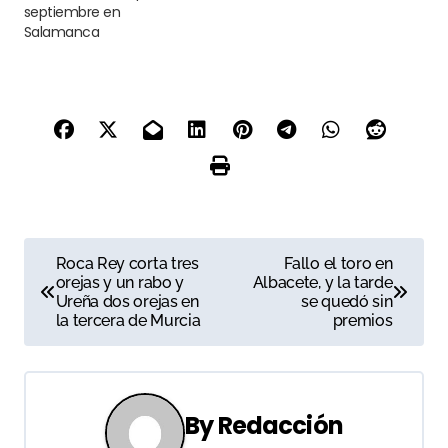
septiembre en
Salamanca
N
Roca Rey corta tres
Fallo el toro en
orejas y un rabo y
Albacete, y la tarde
a
Ureña dos orejas en
se quedó sin
la tercera de Murcia
premios
v
e
g
By
Redacción