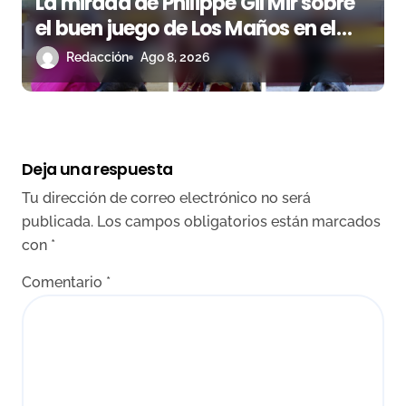
La mirada de Philippe Gil Mir sobre
el buen juego de Los Maños en el
arranque de Huesca
Redacción
Ago 8, 2026
Deja una respuesta
Tu dirección de correo electrónico no será
publicada.
Los campos obligatorios están marcados
con
*
Comentario
*