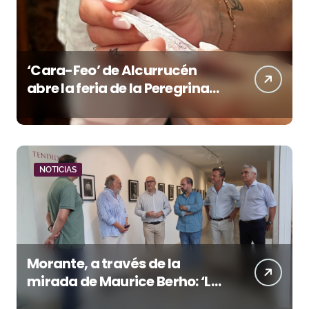
‘Cara-Feo’ de Alcurrucén
abre la feria de la Peregrina
en Pontevedra
NOTICIAS
Morante, a través de la
mirada de Maurice Berho: ‘La
belleza del misterio’ llega a La