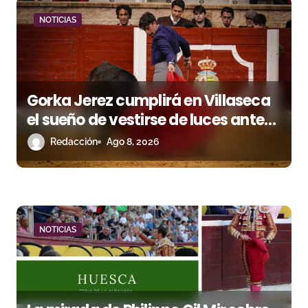
a
NOTICIAS
d
a
s
Gorka Jerez cumplirá en Villaseca
el sueño de vestirse de luces ante
los suyos
Redacción
Ago 8, 2026
NOTICIAS