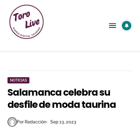
Saltar
al
contenido
NOTICIAS
Salamanca celebra su
desfile de moda taurina
Por Redacción
Sep 13, 2023