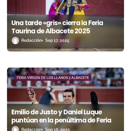
e
e
Una tarde «gris» cierra la Feria
n
Taurina de Albacete 2025
t
Redacción
Sep 17, 2025
r
a
d
FERIA VIRGEN DE LOS LLANOS || ALBACETE
a
s
Emilio de Justo y Daniel Luque
puntúan en la penúltima de Feria
Redacción
Sep 16, 2025