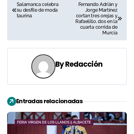
N
Salamanca celebra
Fernando Adrián y
su desfile de moda
Jorge Martínez
a
taurina
cortan tres orejas y
Rafaelillo, dos en la
v
cuarta corrida de
Murcia
e
g
a
By
Redacción
c
i
ó
Entradas relacionadas
n
d
FERIA VIRGEN DE LOS LLANOS || ALBACETE