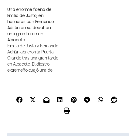
su exquisita técnica con su
Una enorme faena de
magistral conocimiento
Emilio de Justo, en
hombros con Fernando
Adrián en su debut en
una gran tarde en
Albacete
Emilio de Justo y Fernando
Adrián abrieron la Puerta
Grande tras una gran tarde
en Albacete. El diestro
extremeño cuajó una de
las faenas de la
temporada