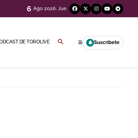
6
Ago 2026, Jue
Buscar:
PODCAST DE TOROLIVE
Suscríbete
BOTÓN DE BÚSQUEDA
 en Ciudad Real (Vídeo)
más allá del ruedo
)