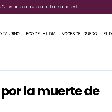
 Calamocha con una corrida de imponente presencia
eria con largas colas y varias tardes camino del lleno
 en Cehegín para celebrar los 125 años de su plaza
O TAURINO
ECO DE LA LIDIA
VOCES DEL RUEDO
EL 
a coronando al futuro del toreo andaluz
a a nueve especialistas del recorte mañana en Villaseca
na corrida de gran trapío para la despedida de Víctor Puerto
 de imponente trapío para la VIII Corrida Magallánica
Torería’, una campaña para reivindicar los valores del toreo 
 por la muerte de
a una corrida de máxima seriedad para Ciudad Real (En Vídeo
, gastronomía y talento de la tierra en La Malagueta