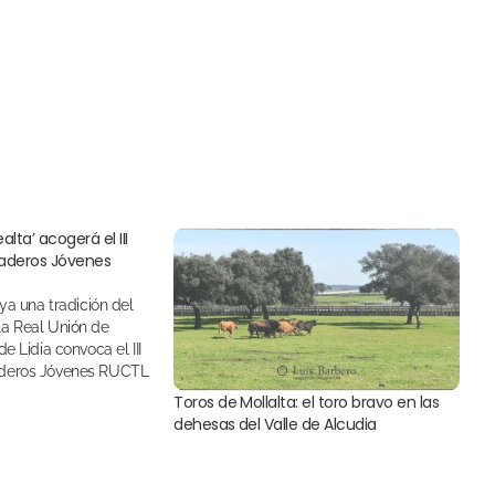
alta’ acogerá el III
aderos Jóvenes
a Real Unión de
e Lidia convoca el III
deros Jóvenes RUCTL
Toros de Mollalta: el toro bravo en las
dehesas del Valle de Alcudia