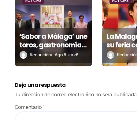
ó
NOTICIAS
NOTICIAS
n
d
‘Sabor a Málaga’ une
La Malag
e
toros, gastronomía y
su feria 
e
talento de la tierra en
futuro de
Redacción
Ago 6, 2026
Redacció
n
La Malagueta
andaluz
t
Deja una respuesta
r
Tu dirección de correo electrónico no será publicada
a
Comentario
*
d
a