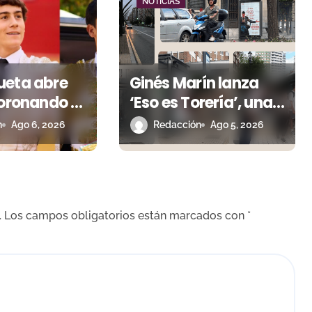
NOTICIAS
ueta abre
Ginés Marín lanza
coronando al
‘Eso es Torería’, una
l toreo
campaña para
n
Ago 6, 2026
Redacción
Ago 5, 2026
reivindicar los
valores del toreo
más allá del ruedo
.
Los campos obligatorios están marcados con
*