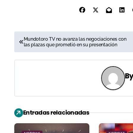
N
Mundotoro TV no avanza las negociaciones con
las plazas que prometió en su presentación
a
v
e
B
g
a
c
Entradas relacionadas
i