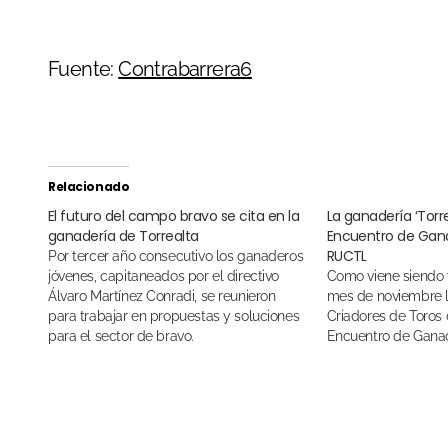
Fuente:
Contrabarrera6
Relacionado
El futuro del campo bravo se cita en la
La ganadería ‘Torre
ganadería de Torrealta
Encuentro de Gan
RUCTL
Por tercer año consecutivo los ganaderos
jóvenes, capitaneados por el directivo
Como viene siendo ya una tradición del
Álvaro Martínez Conradi, se reunieron
mes de noviembre l
para trabajar en propuestas y soluciones
Criadores de Toros d
para el sector de bravo.
Encuentro de Gana