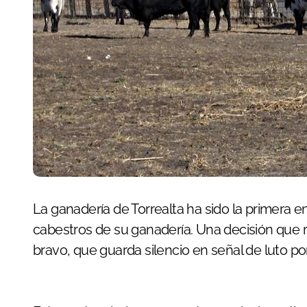
La ganadería de Torrealta ha sido la primera en hacer público que retira los cencerros a los
cabestros de su ganadería. Una decisión que r
bravo, que guarda silencio en señal de luto por