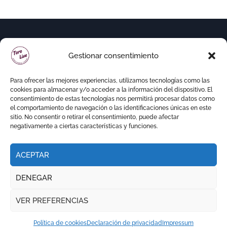
Gestionar consentimiento
Para ofrecer las mejores experiencias, utilizamos tecnologías como las
cookies para almacenar y/o acceder a la información del dispositivo. El
consentimiento de estas tecnologías nos permitirá procesar datos como
el comportamiento de navegación o las identificaciones únicas en este
sitio. No consentir o retirar el consentimiento, puede afectar
negativamente a ciertas características y funciones.
ACEPTAR
Copyright © Todos los derechos reservados
|
DENEGAR
Newspaperup
por
Themeansar
.
VER PREFERENCIAS
RITMO TAURINO
ECO DE LA LIDIA
VOCES DEL RUEDO
EL PODCAST DE TOROLIVE
Política de cookies
Declaración de privacidad
Impressum