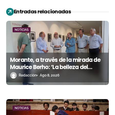
c
Entradas relacionadas
i
ó
NOTICIAS
n
d
e
Morante, a través de la mirada de
e
Maurice Berho: ‘La belleza del
misterio’ llega a La Malagueta
n
Redacción
Ago 8, 2026
t
r
a
NOTICIAS