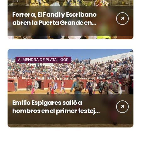
Ferrera, El Fandi y Escribano
abren la Puerta Grande en
una tarde triunfal en Azuaga
ALMENDRA DE PLATA || GOR
Emilio Espigares salió a
hombros en el primer festejo
de “La Almendra de Plata” de
la Feria de Gor