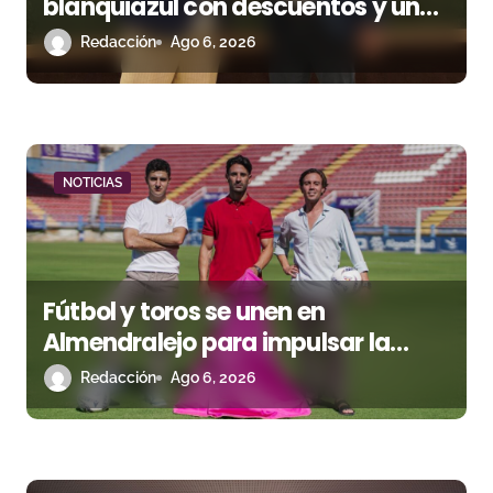
blanquiazul con descuentos y una
t
corrida homenaje al Málaga CF
Redacción
Ago 6, 2026
r
a
d
a
NOTICIAS
s
Fútbol y toros se unen en
Almendralejo para impulsar la
corrida de la Piedad
Redacción
Ago 6, 2026