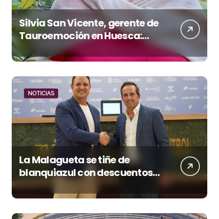
Silvia San Vicente, gerente de
Tauroemoción en Huesca:
«Todas las figuras del toreo
quieren venir a esta feria»
NOTICIAS
La Malagueta se tiñe de
blanquiazul con descuentos
y una corrida homenaje al
Málaga CF