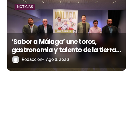
NOTICIAS
‘Sabor a Málaga’ une toros,
gastronomía y talento de la tierra
en La Malagueta
Redacción
Ago 6, 2026