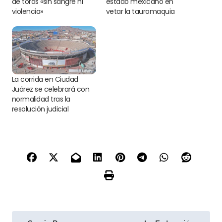
de toros «sin sangre ni
estado mexicano en
violencia»
vetar la tauromaquia
La corrida en Ciudad
Juárez se celebrará con
normalidad tras la
resolución judicial
N