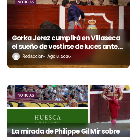
e
NOTICIAS
e
n
t
Gorka Jerez cumplirá en Villaseca
el sueño de vestirse de luces ante
r
los suyos
Redacción
Ago 8, 2026
a
d
a
NOTICIAS
s
La mirada de Philippe Gil Mir sobre