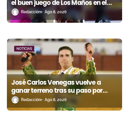
el buen juego de Los Maños en el
arranque de Huesca
Redacción
Ago 8, 2026
NOTICIAS
José Carlos Venegas vuelve a
ganar terreno tras su paso por
Madrid
Redacción
Ago 8, 2026