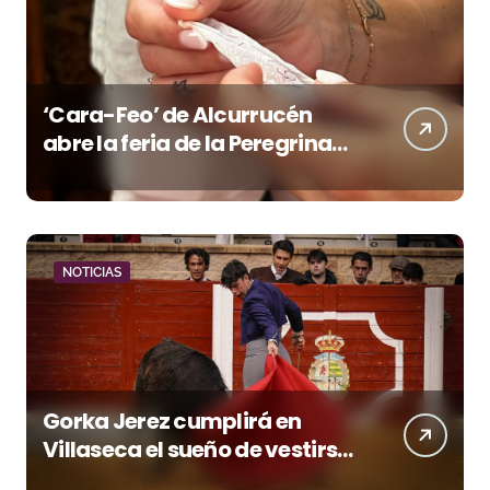
‘Cara-Feo’ de Alcurrucén
abre la feria de la Peregrina
en Pontevedra
NOTICIAS
Gorka Jerez cumplirá en
Villaseca el sueño de vestirse
de luces ante los suyos