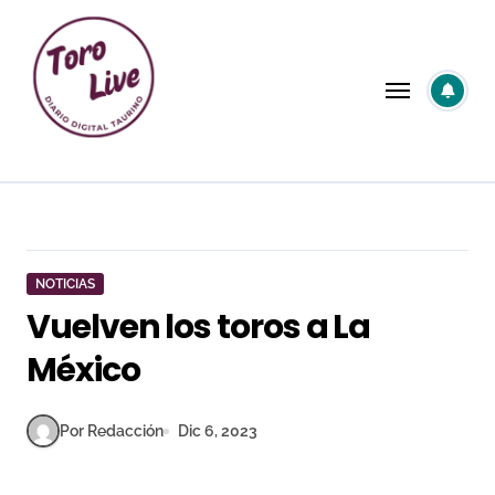
Saltar
al
contenido
NOTICIAS
Vuelven los toros a La
México
Por Redacción
Dic 6, 2023