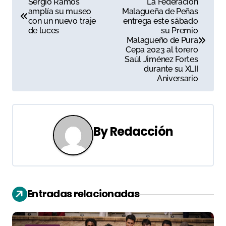
Sergio Ramos
La Federación
amplía su museo
Malagueña de Peñas
a
con un nuevo traje
entrega este sábado
de luces
su Premio
v
Malagueño de Pura
Cepa 2023 al torero
e
Saúl Jiménez Fortes
durante su XLII
g
Aniversario
a
c
By
Redacción
i
ó
n
Entradas relacionadas
d