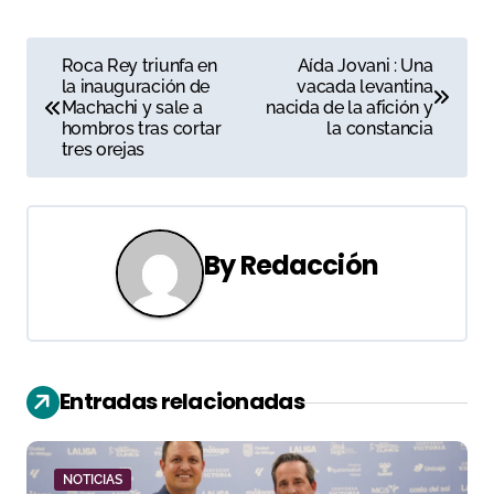
N
Roca Rey triunfa en
Aída Jovani : Una
la inauguración de
vacada levantina
a
Machachi y sale a
nacida de la afición y
hombros tras cortar
la constancia
v
tres orejas
e
g
By
Redacción
a
c
i
Entradas relacionadas
ó
n
NOTICIAS