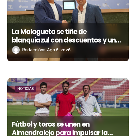
d
e
e
La Malagueta se tiñe de
n
blanquiazul con descuentos y una
corrida homenaje al Málaga CF
Redacción
Ago 6, 2026
t
r
a
d
NOTICIAS
a
s
Fútbol y toros se unen en
Almendralejo para impulsar la