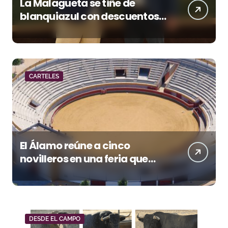
La Malagueta se tiñe de
blanquiazul con descuentos
y una corrida homenaje al
Málaga CF
CARTELES
El Álamo reúne a cinco
novilleros en una feria que
vuelve a mirar al futuro
DESDE EL CAMPO