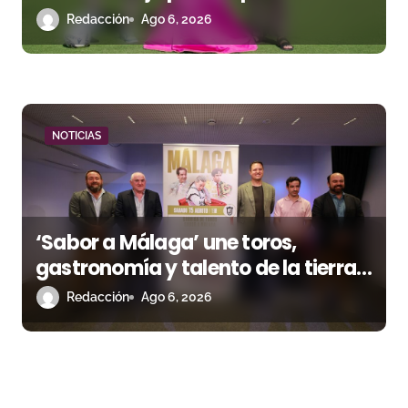
corrida de la Piedad
Redacción
Ago 6, 2026
NOTICIAS
‘Sabor a Málaga’ une toros,
gastronomía y talento de la tierra
en La Malagueta
Redacción
Ago 6, 2026