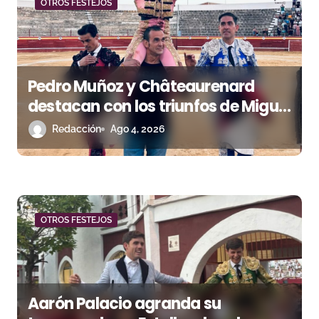
d
OTROS FESTEJOS
e
e
Pedro Muñoz y Châteaurenard
n
destacan con los triunfos de Miguel
t
Andrades e Ismael Martín
Redacción
Ago 4, 2026
r
a
d
OTROS FESTEJOS
a
s
Aarón Palacio agranda su