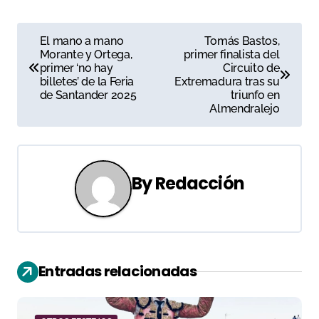
N
El mano a mano
Tomás Bastos,
Morante y Ortega,
primer finalista del
a
primer ‘no hay
Circuito de
billetes’ de la Feria
Extremadura tras su
v
de Santander 2025
triunfo en
Almendralejo
e
g
a
By
Redacción
c
i
ó
Entradas relacionadas
n