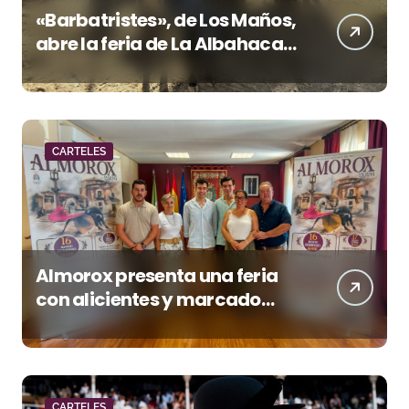
«Barbatristes», de Los Maños,
abre la feria de La Albahaca
de Huesca
CARTELES
Almorox presenta una feria
con alicientes y marcado
acento torista
CARTELES