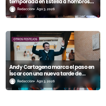
temporada en Estella a hombros
junto a Guillermo Hermoso
Redacción
Ago 3, 2026
OTROS FESTEJOS
Andy Cartagena marca el paso en
Íscar con una nueva tarde de
triunfo
Redacción
Ago 3, 2026