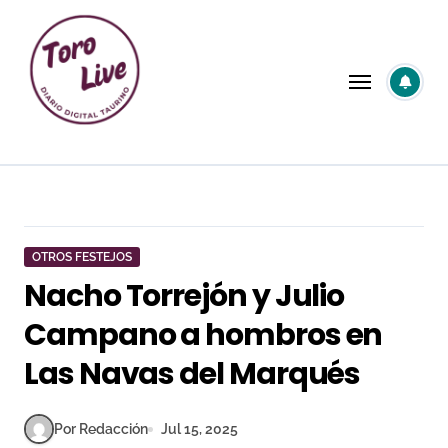
Saltar
al
contenido
OTROS FESTEJOS
Nacho Torrejón y Julio
Campano a hombros en
Las Navas del Marqués
Por Redacción
Jul 15, 2025