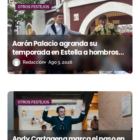
d
OTROS FESTEJOS
a
s
Aarón Palacio agranda su
temporada en Estella a hombros
junto a Guillermo Hermoso
Redacción
Ago 3, 2026
OTROS FESTEJOS
Andy Cartagena marca el paso en