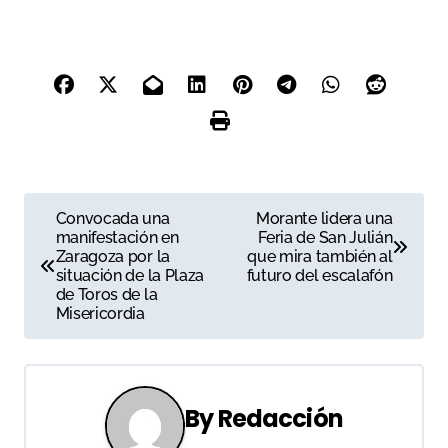
N
Convocada una
Morante lidera una
manifestación en
Feria de San Julián
a
Zaragoza por la
que mira también al
situación de la Plaza
futuro del escalafón
v
de Toros de la
Misericordia
e
g
a
By
Redacción