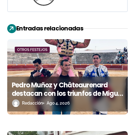
c
i
ó
Entradas relacionadas
n
d
OTROS FESTEJOS
e
e
Pedro Muñoz y Châteaurenard
n
destacan con los triunfos de Miguel
t
Andrades e Ismael Martín
Redacción
Ago 4, 2026
r
a