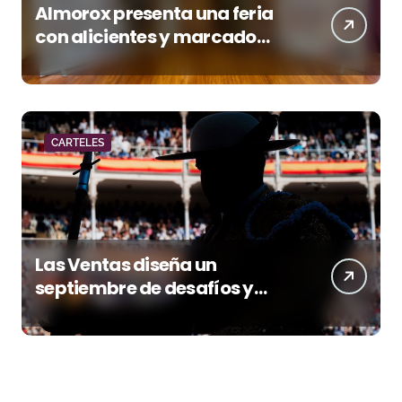
Almorox presenta una feria
con alicientes y marcado
acento torista
CARTELES
Las Ventas diseña un
septiembre de desafíos y
variedad ganadera