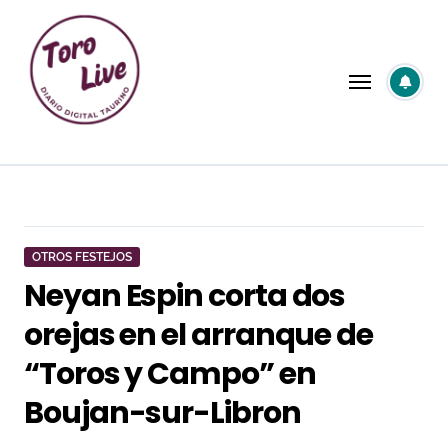
Saltar
al
contenido
OTROS FESTEJOS
Neyan Espin corta dos
orejas en el arranque de
“Toros y Campo” en
Boujan-sur-Libron