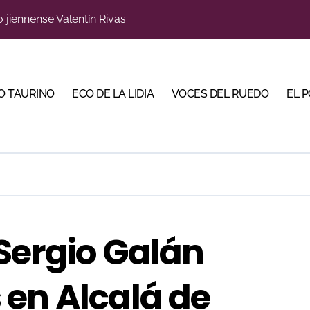
s para la Semana Grande Donostiarra
a una corrida de máxima seriedad para Ciudad Real (En Vídeo
res Puertas Grandes de Madrid en una feria de alto nivel
O TAURINO
ECO DE LA LIDIA
VOCES DEL RUEDO
EL 
 de Linares organiza una novillada en la plaza de toros de 
scubrir al toro bravo como guardián de la biodiversidad
ve a Madrid en busca del premio que se le escapó en junio
 en Parentis: su fractura aún no presenta consolidación
u idilio con el público en una Albahaca de máxima expectac
Sergio Galán
Torería’, una campaña para reivindicar los valores del toreo 
 en Alcalá de