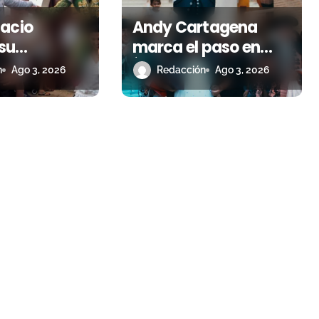
lacio
Andy Cartagena
su
marca el paso en
a en Estella
Íscar con una nueva
n
Ago 3, 2026
Redacción
Ago 3, 2026
s junto a
tarde de triunfo
o Hermoso