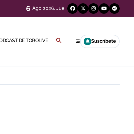
6
Ago 2026, Jue
)
Buscar:
PODCAST DE TOROLIVE
Suscríbete
Cambil
BOTÓN DE BÚSQUEDA
ión
más allá del ruedo