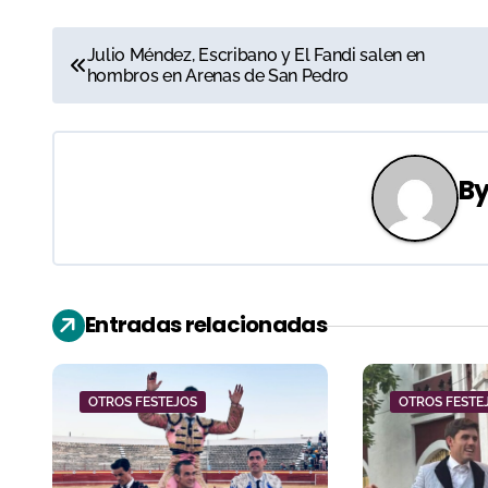
N
Julio Méndez, Escribano y El Fandi salen en
hombros en Arenas de San Pedro
a
v
e
B
g
a
c
Entradas relacionadas
i
ó
OTROS FESTEJOS
OTROS FESTE
n