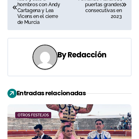
a
hombros con Andy
puertas grandes
Cartagena y Lea
consecutivas en
v
Vicens en el cierre
2023
de Murcia
e
g
a
By
Redacción
c
i
ó
Entradas relacionadas
n
d
OTROS FESTEJOS
e