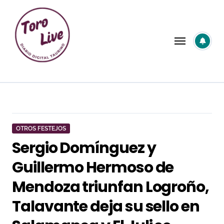
Saltar
al
contenido
OTROS FESTEJOS
Sergio Domínguez y
Guillermo Hermoso de
Mendoza triunfan Logroño,
Talavante deja su sello en