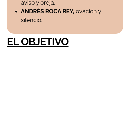
aviso y oreja.
ANDRÉS ROCA REY,
ovación y
silencio.
EL OBJETIVO