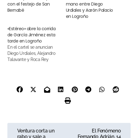
con el festejo de San
mano entre Diego
Bernabé
Urdiales y Aarón Palacio
en Logroño
«Estéreo» abre la corrida
de García Jiménez esta
tarde en Logroño
En el cartel se anuncian
Diego Urdiales, Alejandro
Talavante y Roca Rey
N
Ventura corta un
El Fenómeno
rabo y sale a
Fernando Adrián, 14