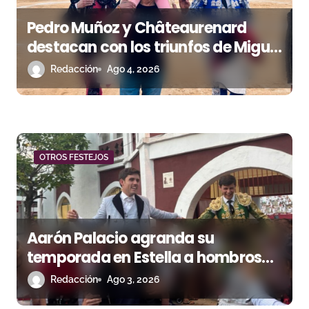
e
Pedro Muñoz y Châteaurenard
n
destacan con los triunfos de Miguel
t
Andrades e Ismael Martín
Redacción
Ago 4, 2026
r
a
d
OTROS FESTEJOS
a
s
Aarón Palacio agranda su
temporada en Estella a hombros
junto a Guillermo Hermoso
Redacción
Ago 3, 2026