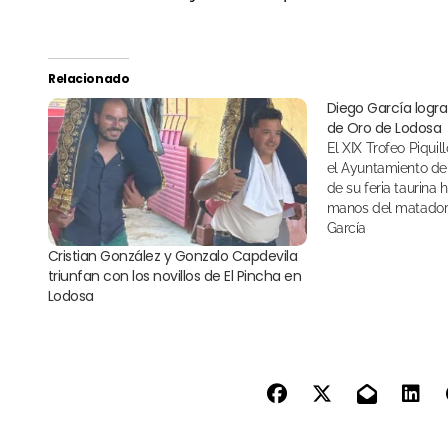
Relacionado
Diego García logra 
de Oro de Lodosa
El XIX Trofeo Piquillo de Oro que concede
el Ayuntamiento de 
de su feria taurina 
manos del matador 
García
Cristian González y Gonzalo Capdevila
triunfan con los novillos de El Pincha en
Lodosa