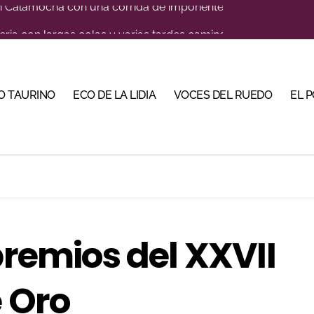
eria con largas colas y varias tardes camino del lleno
 en Cehegín para celebrar los 125 años de su plaza
a coronando al futuro del toreo andaluz
O TAURINO
ECO DE LA LIDIA
VOCES DEL RUEDO
EL 
a a nueve especialistas del recorte mañana en Villaseca
na corrida de gran trapío para la despedida de Víctor Puerto
 de imponente trapío para la VIII Corrida Magallánica
Torería’, una campaña para reivindicar los valores del toreo 
a una corrida de máxima seriedad para Ciudad Real (En Vídeo
premios del XXVII
, gastronomía y talento de la tierra en La Malagueta
e Oro