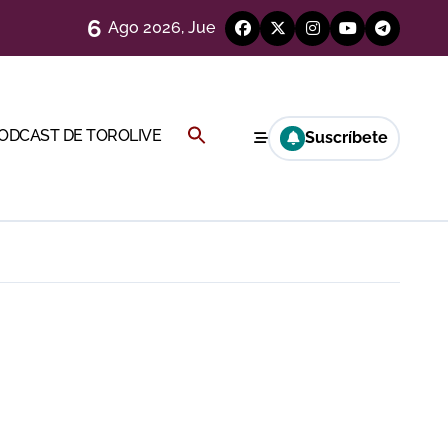
6
Ago 2026, Jue
Buscar:
PODCAST DE TOROLIVE
Suscríbete
BOTÓN DE BÚSQUEDA
 en Ciudad Real (Vídeo)
más allá del ruedo
)