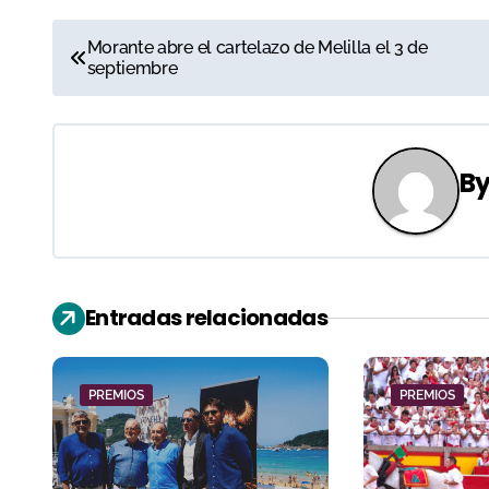
N
Morante abre el cartelazo de Melilla el 3 de
septiembre
a
v
e
B
g
a
c
Entradas relacionadas
i
ó
PREMIOS
PREMIOS
n
d