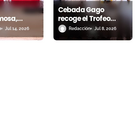
Cebada Gago
mosa,
recoge el Trofeo
la
Carriquiri 2025 por el
n
Jul 14, 2026
Redacción
Jul 8, 2026
 de la Feria
toro ‘Lioso’
de
a