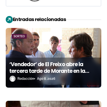
c
i
Entradas relacionadas
ó
n
SORTEO
d
e
‘Vendedor’ de El Freixo abre la
e
tercera tarde de Morante en la
n
temporada portuense
Redacción
Ago 8, 2026
t
r
a