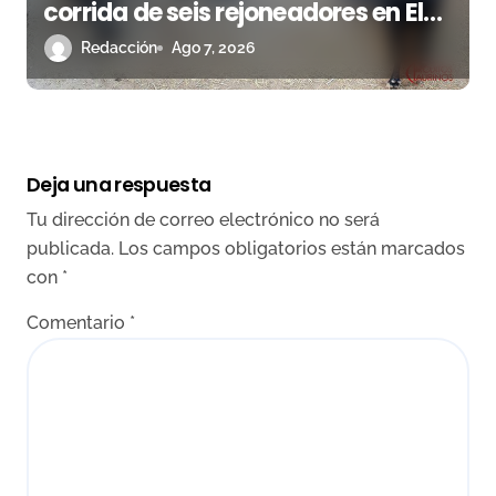
corrida de seis rejoneadores en El
Puerto de Santa María esta noche
Redacción
Ago 7, 2026
Deja una respuesta
Tu dirección de correo electrónico no será
publicada.
Los campos obligatorios están marcados
con
*
Comentario
*