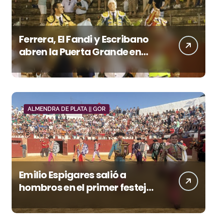
Ferrera, El Fandi y Escribano
abren la Puerta Grande en
una tarde triunfal en Azuaga
ALMENDRA DE PLATA || GOR
Emilio Espigares salió a
hombros en el primer festejo
de “La Almendra de Plata” de
la Feria de Gor