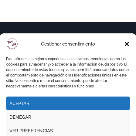
Gestionar consentimiento
Para ofrecer las mejores experiencias, utilizamos tecnologías como las
cookies para almacenar y/o acceder a la información del dispositivo. El
consentimiento de estas tecnologías nos permitirá procesar datos como
el comportamiento de navegación o las identificaciones únicas en este
sitio. No consentir o retirar el consentimiento, puede afectar
negativamente a ciertas características y funciones.
ACEPTAR
Copyright © Todos los derechos reservados
|
DENEGAR
Newspaperup
por
Themeansar
.
VER PREFERENCIAS
RITMO TAURINO
ECO DE LA LIDIA
VOCES DEL RUEDO