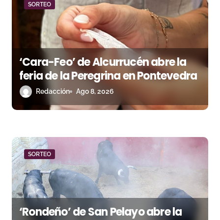
SORTEO
d
a
s
‘Cara-Feo’ de Alcurrucén abre la
feria de la Peregrina en Pontevedra
Redacción
Ago 8, 2026
SORTEO
‘Rondeño’ de San Pelayo abre la