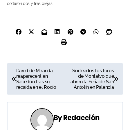
cortaron dos y tres orejas
respectivamente
N
David de Miranda
Sorteados los toros
reaparecerá en
de Montalvo que
a
Sacedón tras su
abren la Feria de San
recaída en el Rocío
Antolín en Palencia
v
e
g
By
Redacción
a