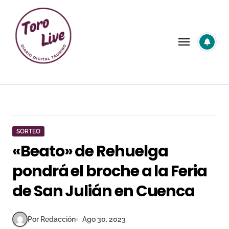
Saltar
al
contenido
SORTEO
«Beato» de Rehuelga
pondrá el broche a la Feria
de San Julián en Cuenca
Por Redacción
Ago 30, 2023