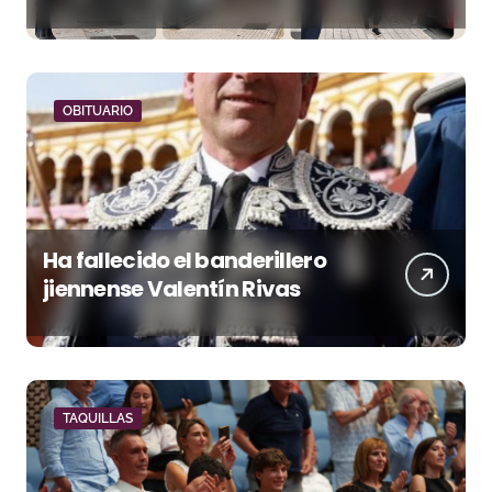
reivindicar los valores del
toreo más allá del ruedo
OBITUARIO
Ha fallecido el banderillero
jiennense Valentín Rivas
TAQUILLAS