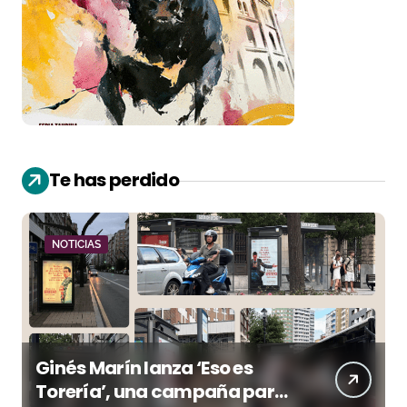
Te has perdido
NOTICIAS
Ginés Marín lanza ‘Eso es
Torería’, una campaña para