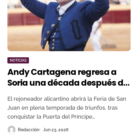
NOTICIAS
Andy Cartagena regresa a
Soria una década después de
su última Puerta Grande en el
El rejoneador alicantino abrirá la Feria de San
Miércoles de Calderas
Juan en plena temporada de triunfos, tras
conquistar la Puerta del Príncipe…
Redacción
Jun 23, 2026