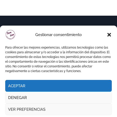
Gestionar consentimiento
Para ofrecer las mejores experiencias, utilizamos tecnologías como las
cookies para almacenar y/o acceder a la información del dispositivo. El
consentimiento de estas tecnologías nos permitirá procesar datos como
el comportamiento de navegación o las identificaciones únicas en este
sitio. No consentir o retirar el consentimiento, puede afectar
negativamente a ciertas características y funciones.
ACEPTAR
Copyright © Todos los derechos reservados
|
DENEGAR
Newspaperup
por
Themeansar
.
VER PREFERENCIAS
RITMO TAURINO
ECO DE LA LIDIA
VOCES DEL RUEDO