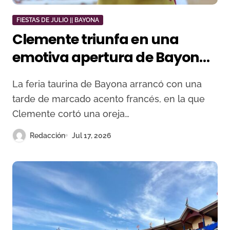
FIESTAS DE JULIO || BAYONA
Clemente triunfa en una
emotiva apertura de Bayona
marcada por la grave cogida
La feria taurina de Bayona arrancó con una
de Morenito de Arles
tarde de marcado acento francés, en la que
Clemente cortó una oreja…
Redacción
Jul 17, 2026