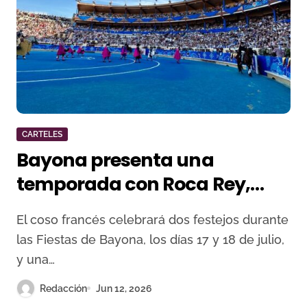
CARTELES
Bayona presenta una
temporada con Roca Rey,
Daniel Luque, Marco Pérez, la
El coso francés celebrará dos festejos durante
alternativa de Pedro Luis y
las Fiestas de Bayona, los días 17 y 18 de julio,
una fuerte presencia
y una…
francesa
Redacción
Jun 12, 2026