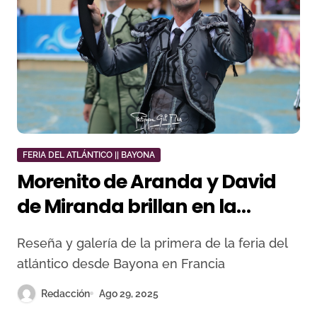
FERIA DEL ATLÁNTICO || BAYONA
Morenito de Aranda y David
de Miranda brillan en la
exigente corrida de Zacarías
Reseña y galería de la primera de la feria del
Moreno en Bayona
atlántico desde Bayona en Francia
Redacción
Ago 29, 2025