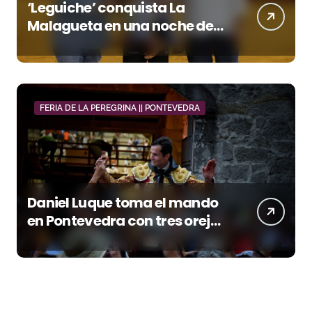
‘Leguiche’ conquista La
Malagueta en una noche de
recortes, emoción y gran
ambiente
FERIA DE LA PEREGRINA || PONTEVEDRA
Daniel Luque toma el mando
en Pontevedra con tres orejas
y una Puerta Grande de peso