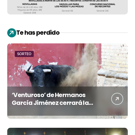
Te has perdido
SORTEO
‘Venturoso’ de Hermanos
García Jiménez cerrará la
temporada de El Puerto