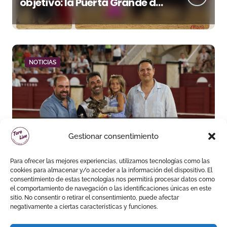
objetivo: la Puerta Grande de
Crespo y el aroma de
Morante
NOTICIAS
‘Leguiche’ conquista La
Gestionar consentimiento
Malagueta en una noche de
recortes, emoción y gran
Para ofrecer las mejores experiencias, utilizamos tecnologías como las
ambiente
cookies para almacenar y/o acceder a la información del dispositivo. El
consentimiento de estas tecnologías nos permitirá procesar datos como
el comportamiento de navegación o las identificaciones únicas en este
sitio. No consentir o retirar el consentimiento, puede afectar
negativamente a ciertas características y funciones.