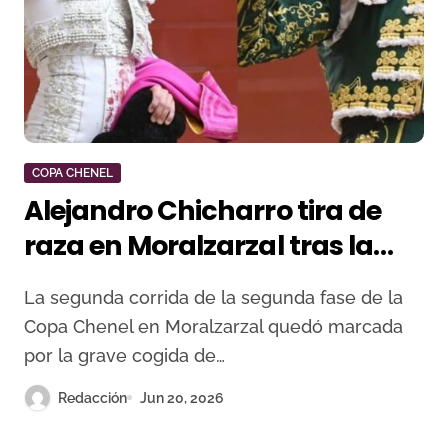
COPA CHENEL
Alejandro Chicharro tira de
raza en Moralzarzal tras la
cornada de Angulo y Javier
La segunda corrida de la segunda fase de la
Cortés toca pelo en la Copa
Copa Chenel en Moralzarzal quedó marcada
Chenel
por la grave cogida de…
Redacción
Jun 20, 2026