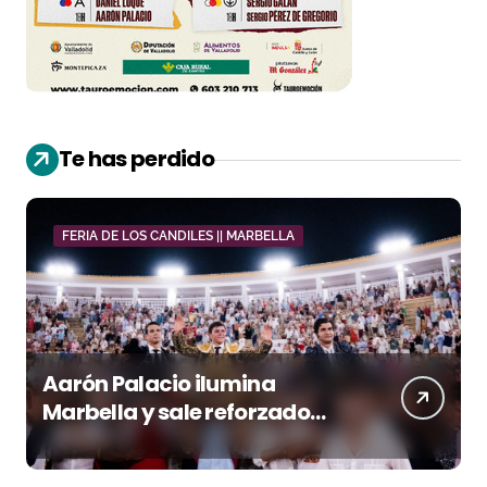
Te has perdido
FERIA DE LOS CANDILES || MARBELLA
Aarón Palacio ilumina
Marbella y sale reforzado
junto a Manzanares y
Morante