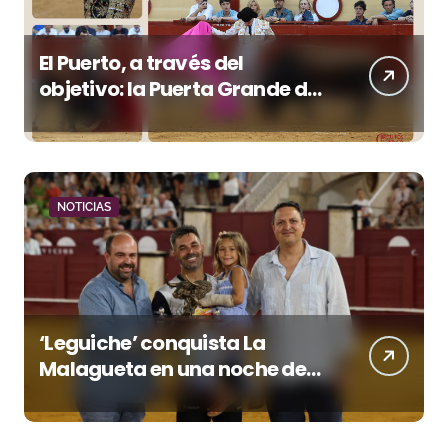
El Puerto, a través del
objetivo: la Puerta Grande de
Crespo y el aroma de
Morante
NOTICIAS
‘Leguiche’ conquista La
Malagueta en una noche de
recortes, emoción y gran
ambiente