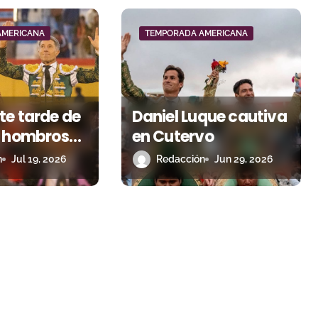
AMERICANA
TEMPORADA AMERICANA
te tarde de
Daniel Luque cautiva
a hombros
en Cutervo
n gran
n
Jul 19, 2026
Redacción
Jun 29, 2026
o en
arca