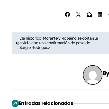
N
Día histórico: Morante y Robleño se cortan la
coleta con una confirmación de peso de
a
Sergio Rodríguez
v
e
B
g
a
c
Entradas relacionadas
i