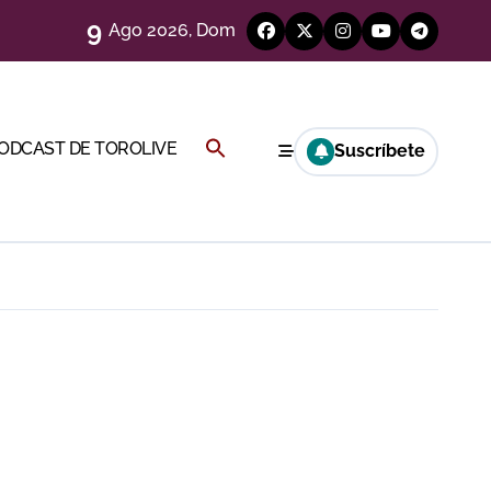
eso
9
Ago 2026, Dom
eria de Gor
y Hugo Tarbelli
Buscar:
PODCAST DE TOROLIVE
Suscríbete
alagueta
BOTÓN DE BÚSQUEDA