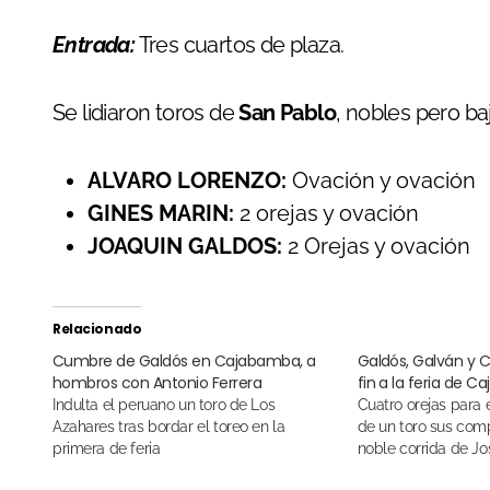
Entrada:
Tres cuartos de plaza.
Se lidiaron toros de
San Pablo
, nobles pero ba
ALVARO LORENZO:
Ovación y ovación
GINES MARIN:
2 orejas y ovación
JOAQUIN GALDOS:
2 Orejas y ovación
Relacionado
Cumbre de Galdós en Cajabamba, a
Galdós, Galván y 
hombros con Antonio Ferrera
fin a la feria de 
Indulta el peruano un toro de Los
Cuatro orejas para el venezolano y dos
Azahares tras bordar el toreo en la
de un toro sus com
primera de feria
noble corrida de Jo