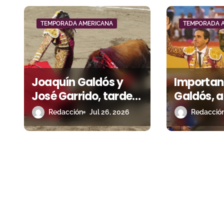
ó
TEMPORADA AMERICANA
TEMPORADA 
n
d
e
Joaquín Galdós y
Importan
e
José Garrido, tarde
Galdós, 
grande en Mocha
junto a u
n
Redacción
Jul 26, 2026
Redacció
(Ecuador)
Escriban
t
Bambam
r
a
d
a