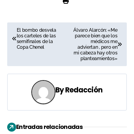
El Tajo,…
N
El bombo desvela
Álvaro Alarcón: «Me
los carteles de las
parece bien que los
a
semifinales de la
médicos me
Copa Chenel
adviertan , pero en
v
mi cabeza hay otros
planteamientos»
e
g
a
By
Redacción
c
i
ó
Entradas relacionadas