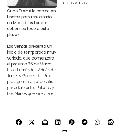
en las ventas
Curro Díaz: «He nacido en
Linares pero resucitado
en Madrid, los toreros
debemos todo a esta
plaza»
Las Ventas presenta un
inicio de temporada muy
variado, que comenzará
el próximo 26 de Marzo
Esaú Fernández, Adrián de
Torres y Gómez del Pilar
protagonizarán el desafío
ganadero entre Pallarés y
Los Maños que se vivirá el
Domingo de Ramos. El
Domingo de Resurrección
Curro Díaz, Borja Jiménez -
que confirmará alternativa
- y José Garrido lidiarán un
encierro con los hierros de