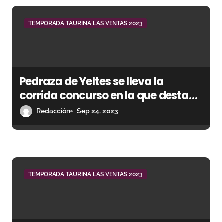
n
d
TEMPORADA TAURINA LAS VENTAS 2023
e
e
Pedraza de Yeltes se lleva la
n
corrida concurso en la que destaca
t
Gómez del Pilar
Redacción
Sep 24, 2023
r
a
d
TEMPORADA TAURINA LAS VENTAS 2023
a
s