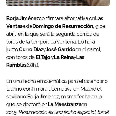
Borja Jiménez
confirmará alternativa en
Las
Ventas
este
Domingo de Resurrección
, 9 de
abril, en la que será la segunda corrida de
toros de la temporada venteña. Lo hará
junto
Curro Díaz
y
José Garrido
en el cartel,
con toros de
El Tajo
y
La Reina
y
Las
Ramblas
(18h.).
En una fecha emblemática para el calendario
taurino confirmará alternativa en Madrid el
sevillano Borja Jiménez, misma fecha en la
que se doctoró en
La Maestranza
en
2015.
“Resurrección es una fecha especial, tomé