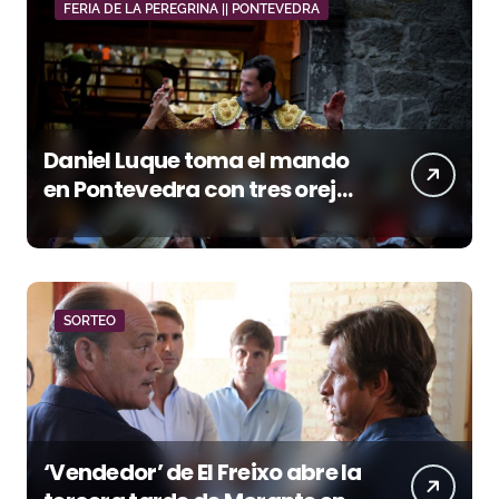
FERIA DE LA PEREGRINA || PONTEVEDRA
Daniel Luque toma el mando
en Pontevedra con tres orejas
y una Puerta Grande de peso
SORTEO
‘Vendedor’ de El Freixo abre la