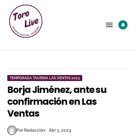
Saltar
al
contenido
TEMPORADA TAURINA LAS VENTAS 2023
Borja Jiménez, ante su
confirmación en Las
Ventas
Por Redacción
Abr 3, 2023