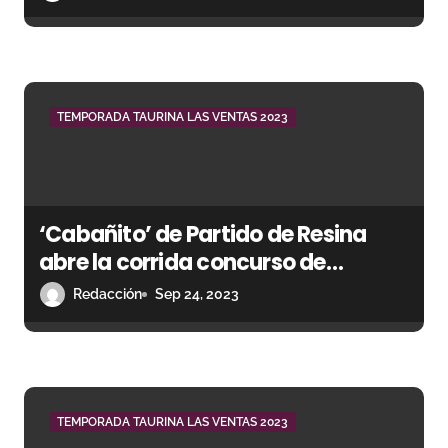
n
t
r
a
TEMPORADA TAURINA LAS VENTAS 2023
d
a
‘Cabañito’ de Partido de Resina
s
abre la corrida concurso de
ganaderías
Redacción
Sep 24, 2023
TEMPORADA TAURINA LAS VENTAS 2023