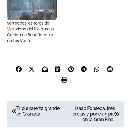
Sorteados los toros de
Victoriano del Río para la
Corrida de Beneficencia
en Las Ventas
N
Triple puerta grande
Isaac Fonseca, tres
en Granada
orejas y pone un pie
a
en la Gran Final
v