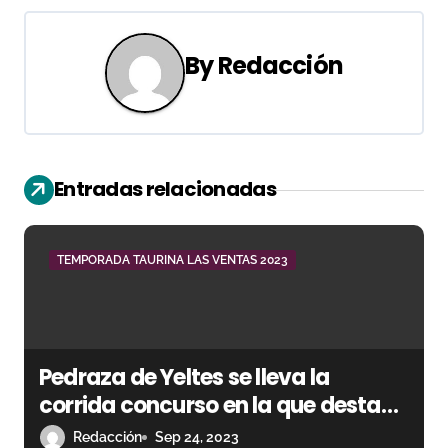
e
By
Redacción
g
a
c
Entradas relacionadas
i
ó
TEMPORADA TAURINA LAS VENTAS 2023
n
d
e
Pedraza de Yeltes se lleva la
e
corrida concurso en la que destaca
Gómez del Pilar
Redacción
Sep 24, 2023