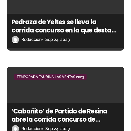
e
e
Pedraza de Yeltes se lleva la
n
corrida concurso en la que destaca
Gómez del Pilar
Redacción
Sep 24, 2023
t
r
a
d
TEMPORADA TAURINA LAS VENTAS 2023
a
s
‘Cabañito’ de Partido de Resina
abre la corrida concurso de
ganaderías
Redacción
Sep 24, 2023