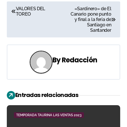
N
VALORES DEL
«Sardinero» de El
TOREO
Canario pone punto
a
y final a la feria de
Santiago en
v
Santander
e
g
By
Redacción
a
c
i
Entradas relacionadas
ó
n
TEMPORADA TAURINA LAS VENTAS 2023
d