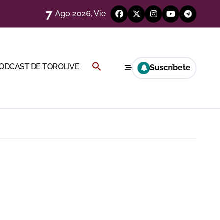
7
Ago 2026, Vie
Buscar:
PODCAST DE TOROLIVE
Suscríbete
BOTÓN DE BÚSQUEDA
a Rey
eren venir a esta feria»
a por el buen juego de Los Maños