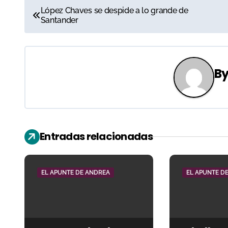
N
López Chaves se despide a lo grande de
Santander
a
v
e
B
g
a
c
Entradas relacionadas
i
ó
EL APUNTE DE ANDREA
EL APUNTE D
n
d