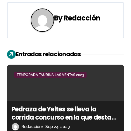
g
a
By
Redacción
c
i
ó
Entradas relacionadas
n
d
TEMPORADA TAURINA LAS VENTAS 2023
e
e
Pedraza de Yeltes se lleva la
n
corrida concurso en la que destaca
t
Gómez del Pilar
Redacción
Sep 24, 2023