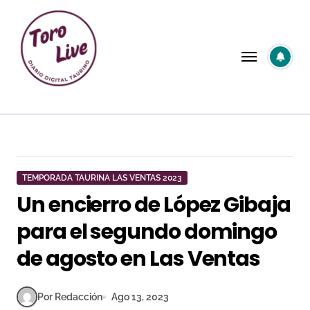
Saltar
al
contenido
TEMPORADA TAURINA LAS VENTAS 2023
Un encierro de López Gibaja
para el segundo domingo
de agosto en Las Ventas
Por Redacción
Ago 13, 2023