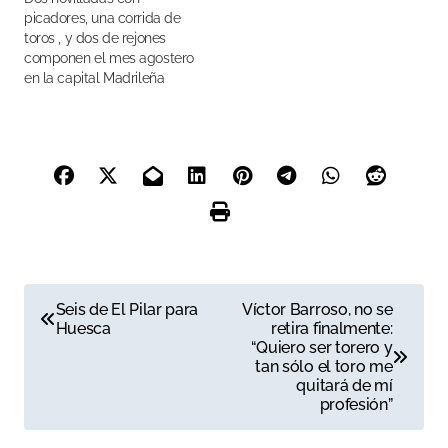
picadores, una corrida de
toros , y dos de rejones
componen el mes agostero
en la capital Madrileña
N
Seis de El Pilar para
Víctor Barroso, no se
Huesca
retira finalmente:
a
“Quiero ser torero y
tan sólo el toro me
v
quitará de mí
profesión”
e