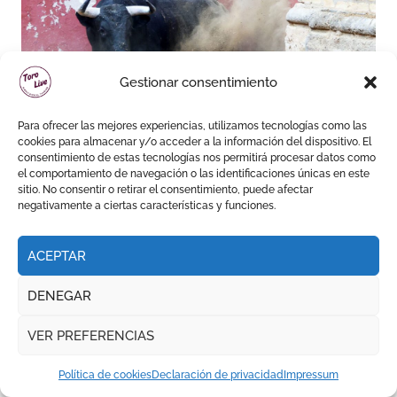
‘Venturoso’ de Hermanos
Gestionar consentimiento
García Jiménez cerrará la
temporada de El Puerto
Para ofrecer las mejores experiencias, utilizamos tecnologías como las
cookies para almacenar y/o acceder a la información del dispositivo. El
consentimiento de estas tecnologías nos permitirá procesar datos como
el comportamiento de navegación o las identificaciones únicas en este
sitio. No consentir o retirar el consentimiento, puede afectar
negativamente a ciertas características y funciones.
SORTEO
ACEPTAR
DENEGAR
Seis de Victoriano del Río y
VER PREFERENCIAS
Toros de Cortés para el ‘No
Hay Localidades’ de esta
Política de cookies
Declaración de privacidad
Impressum