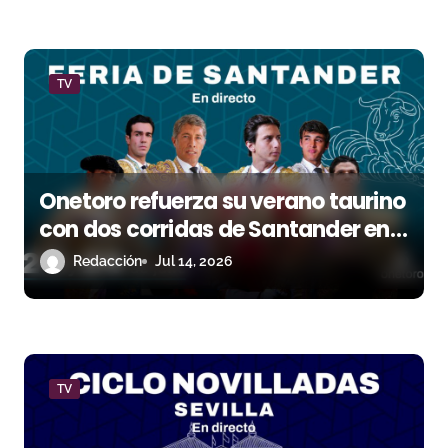
a
d
TV
a
s
Onetoro refuerza su verano taurino
con dos corridas de Santander en
directo
Redacción
Jul 14, 2026
TV