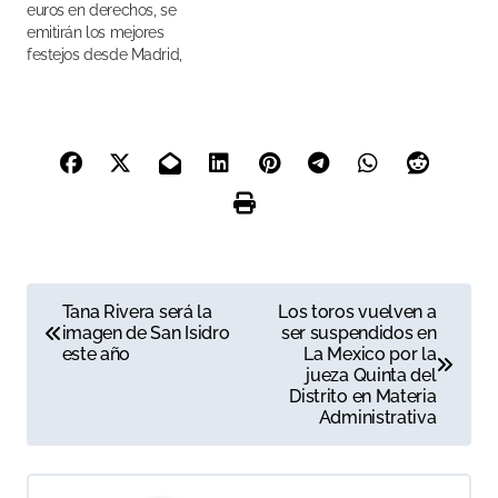
euros en derechos, se
emitirán los mejores
festejos desde Madrid,
Sevilla, Pamplona, Bilbao y
Valencia, entre otros, todo
ello por menos de 150
euros al año
N
Tana Rivera será la
Los toros vuelven a
imagen de San Isidro
ser suspendidos en
a
este año
La Mexico por la
jueza Quinta del
v
Distrito en Materia
Administrativa
e
g