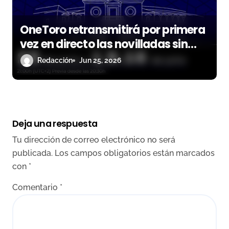
OneToro retransmitirá por primera
vez en directo las novilladas sin
picadores de la Maestranza
Redacción
Jun 25, 2026
Deja una respuesta
Tu dirección de correo electrónico no será
publicada.
Los campos obligatorios están marcados
con
*
Comentario
*