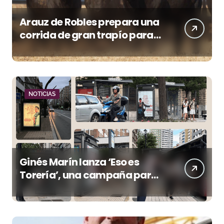
Arauz de Robles prepara una
corrida de gran trapío para
la despedida de Víctor Puerto
en Ciudad Real (Vídeo)
NOTICIAS
Ginés Marín lanza ‘Eso es
Torería’, una campaña para
reivindicar los valores del
toreo más allá del ruedo