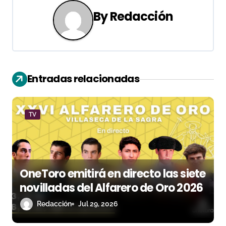
a
By
Redacción
c
i
ó
Entradas relacionadas
n
d
TV
e
e
OneToro emitirá en directo las siete
n
novilladas del Alfarero de Oro 2026
t
Redacción
Jul 29, 2026
r