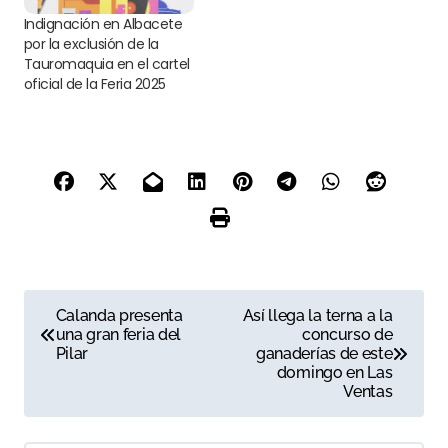
Indignación en Albacete
por la exclusión de la
Tauromaquia en el cartel
oficial de la Feria 2025
N
Calanda presenta
Así llega la terna a la
una gran feria del
concurso de
a
Pilar
ganaderías de este
domingo en Las
v
Ventas
e