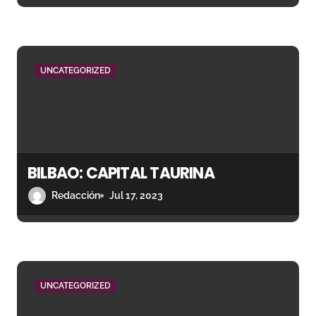
r
a
d
UNCATEGORIZED
a
s
BILBAO: CAPITAL TAURINA
Redacción
Jul 17, 2023
UNCATEGORIZED