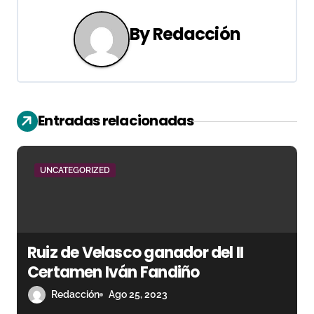
g
By
Redacción
a
c
i
Entradas relacionadas
ó
n
UNCATEGORIZED
d
e
e
Ruiz de Velasco ganador del II
n
Certamen Iván Fandiño
Redacción
Ago 25, 2023
t