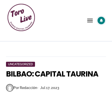
Saltar
al
contenido
UNCATEGORIZED
BILBAO: CAPITAL TAURINA
Por Redacción
Jul 17, 2023