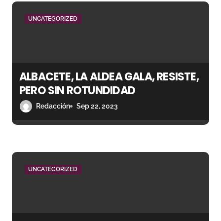
ó
n
UNCATEGORIZED
d
e
ALBACETE, LA ALDEA GALA, RESISTE,
e
PERO SIN ROTUNDIDAD
n
Redacción
Sep 22, 2023
t
r
a
UNCATEGORIZED
d
a