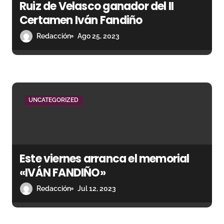
s
Ruiz de Velasco ganador del II
Certamen Iván Fandiño
Redacción
Ago 25, 2023
UNCATEGORIZED
Este viernes arranca el memorial
«IVÁN FANDIÑO»
Redacción
Jul 12, 2023