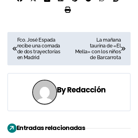
N
Fco. José Espada
La mañana
recibe una cornada
taurina de «El
a
de dos trayectorias
Mella» con los niños
en Madrid
de Barcarrota
v
e
g
By
Redacción
a
c
i
Entradas relacionadas