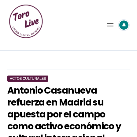
Saltar
al
contenido
ACTOS CULTURALES
Antonio Casanueva
refuerza en Madrid su
apuesta por el campo
como activo económico y