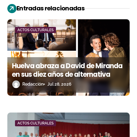
i
Entradas relacionadas
ó
n
ACTOS CULTURALES
d
e
e
Huelva abraza a David de Miranda
n
en sus diez años de alternativa
Redacción
Jul 28, 2026
t
r
a
d
ACTOS CULTURALES