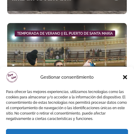
novilladas de Andalucía en
Málaga
TEMPORADA DE VERANO || EL PUERTO DE SANTA MARÍA
Daniel Crespo reivindica su
Gestionar consentimiento
sitio con una gran faena y dos
orejas
Para ofrecer las mejores experiencias, utilizamos tecnologías como las
cookies para almacenar y/o acceder a la información del dispositivo. El
consentimiento de estas tecnologías nos permitirá procesar datos como
el comportamiento de navegación o las identificaciones únicas en este
sitio. No consentir o retirar el consentimiento, puede afectar
negativamente a ciertas características y funciones.