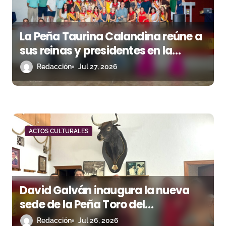
a
s
La Peña Taurina Calandina reúne a
sus reinas y presidentes en la
celebración de su 50.º aniversario
Redacción
Jul 27, 2026
ACTOS CULTURALES
David Galván inaugura la nueva
sede de la Peña Toro del
Aguardiente de San Roque
Redacción
Jul 26, 2026