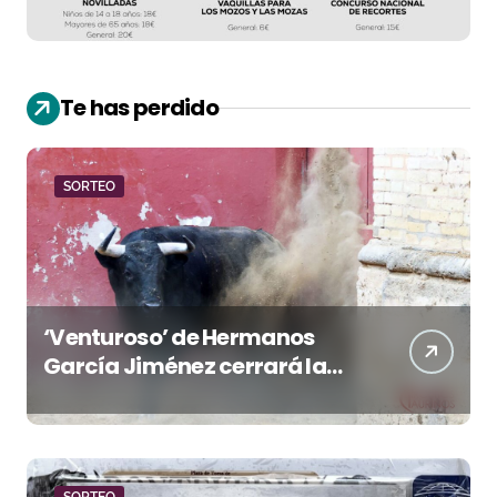
Te has perdido
SORTEO
‘Venturoso’ de Hermanos
García Jiménez cerrará la
temporada de El Puerto
SORTEO