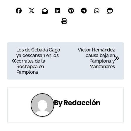
N
Los de Cebada Gago
Víctor Hernández
ya descansan en los
causa baja en
a
corrales de la
Pamplona y
Rochapea en
Manzanares
v
Pamplona
e
g
By
Redacción
a
c