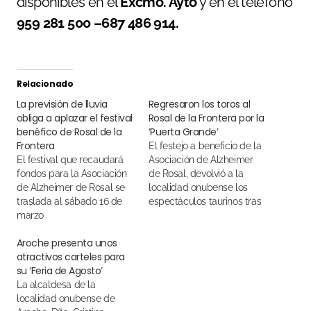
disponibles en el
Excmo. Ayto
y en el teléfono
959 281 500 –
687 486 914.
Relacionado
La previsión de lluvia
Regresaron los toros al
obliga a aplazar el festival
Rosal de la Frontera por la
benéfico de Rosal de la
‘Puerta Grande’
Frontera
El festejo a beneficio de la
El festival que recaudará
Asociación de Alzheimer
fondos para la Asociación
de Rosal, devolvió a la
de Alzheimer de Rosal se
localidad onubense los
traslada al sábado 16 de
espectáculos taurinos tras
marzo
treinta años sin toros
Aroche presenta unos
atractivos carteles para
su ‘Feria de Agosto’
La alcaldesa de la
localidad onubense de