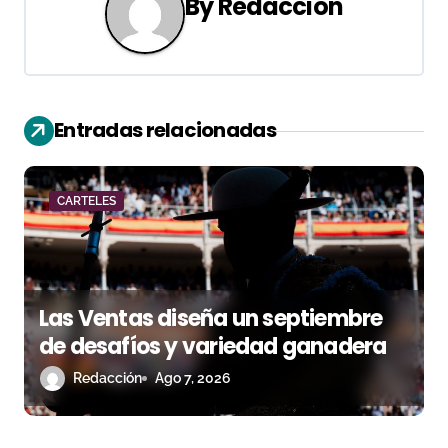
By
Redacción
a
c
i
Entradas relacionadas
ó
n
CARTELES
d
e
e
Las Ventas diseña un septiembre
n
de desafíos y variedad ganadera
Redacción
Ago 7, 2026
t
r