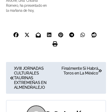
Aroche, Dña. Cristina
Romero, ha presentado en
la mañana de hoy,
miércoles 3 de julio, en el
Hotel Casa Palacio Conde
del Álamo los carteles de
la próxima Feria Taurina de
Agosto
N
XVIII JORNADAS
Finalmente Si Habrá
CULTURALES
Toros en La México
a
TAURINAS
EXTREMEÑAS EN
v
ALMENDRALEJO
e
g