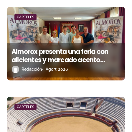
a
d
CARTELES
a
s
Almorox presenta una feria con
alicientes y marcado acento
torista
Redacción
Ago 7, 2026
CARTELES