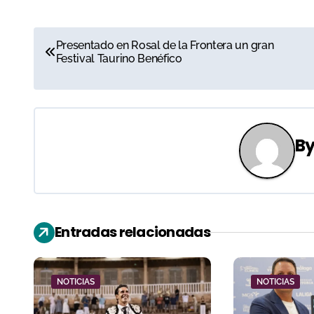
N
Presentado en Rosal de la Frontera un gran
Festival Taurino Benéfico
a
v
e
B
g
a
c
Entradas relacionadas
i
ó
NOTICIAS
NOTICIAS
n