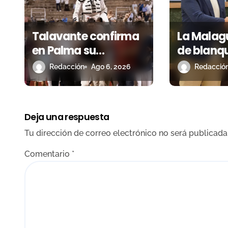
d
e
Talavante confirma
La Malagu
e
en Palma su
de blanqu
temporada de figura
descuent
n
Redacción
Ago 6, 2026
Redacció
y el palco niega el
corrida h
t
premio a Roca Rey
Málaga 
r
Deja una respuesta
a
Tu dirección de correo electrónico no será publicada
d
Comentario
*
a
s