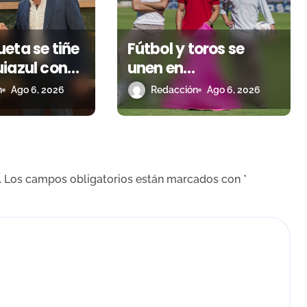
eta se tiñe
Fútbol y toros se
iazul con
unen en
os y una
Almendralejo para
n
Ago 6, 2026
Redacción
Ago 6, 2026
omenaje al
impulsar la corrida
CF
de la Piedad
.
Los campos obligatorios están marcados con
*