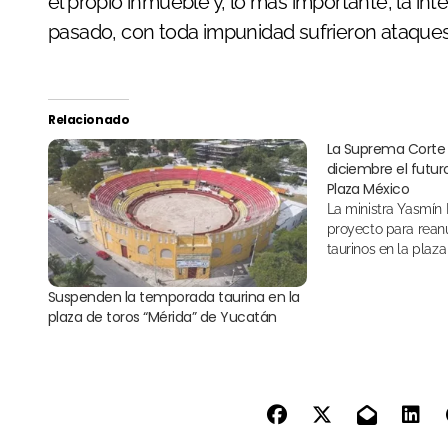
el propio inmueble y, lo más importante, la in
pasado, con toda impunidad sufrieron ataques f
Relacionado
La Suprema Corte 
diciembre el futuro
Plaza México
La ministra Yasmín Esquivel presenta un
proyecto para rean
taurinos en la plaza
Suspenden la temporada taurina en la
plaza de toros “Mérida” de Yucatán