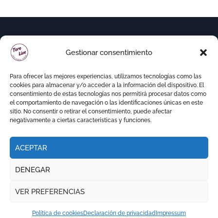
Gestionar consentimiento
Para ofrecer las mejores experiencias, utilizamos tecnologías como las
cookies para almacenar y/o acceder a la información del dispositivo. El
consentimiento de estas tecnologías nos permitirá procesar datos como
el comportamiento de navegación o las identificaciones únicas en este
sitio. No consentir o retirar el consentimiento, puede afectar
negativamente a ciertas características y funciones.
ACEPTAR
Copyright © Todos los derechos reservados
|
DENEGAR
Newspaperup
por
Themeansar
.
VER PREFERENCIAS
RITMO TAURINO
ECO DE LA LIDIA
VOCES DEL RUEDO
EL PODCAST DE TOROLIVE
Política de cookies
Declaración de privacidad
Impressum