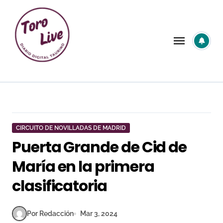
Saltar
al
contenido
CIRCUITO DE NOVILLADAS DE MADRID
Puerta Grande de Cid de
María en la primera
clasificatoria
Por Redacción
Mar 3, 2024