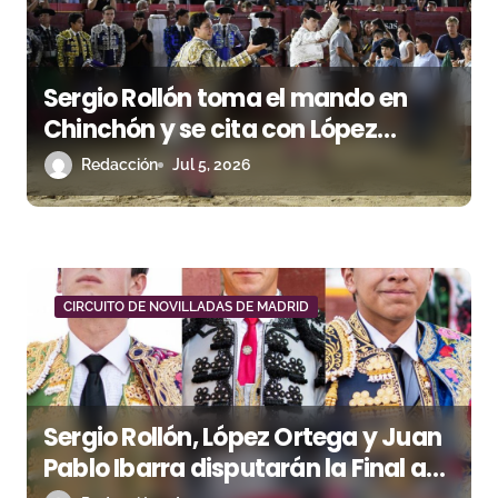
a
s
Sergio Rollón toma el mando en
Chinchón y se cita con López
Ortega en la Gran Final del Circuito
Redacción
Jul 5, 2026
de Madrid
CIRCUITO DE NOVILLADAS DE MADRID
Sergio Rollón, López Ortega y Juan
Pablo Ibarra disputarán la Final a