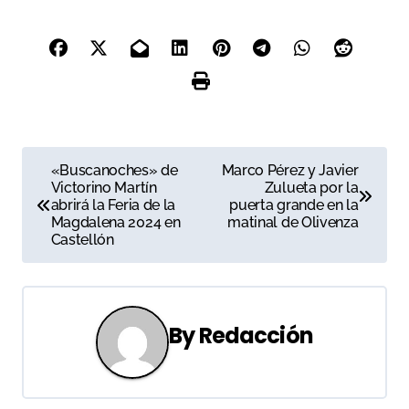
N
«Buscanoches» de
Marco Pérez y Javier
Victorino Martín
Zulueta por la
a
abrirá la Feria de la
puerta grande en la
Magdalena 2024 en
matinal de Olivenza
v
Castellón
e
g
By
Redacción
a
c