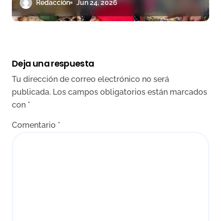
Tres del Circuito de Madrid
Redacción
Jun 24, 2026
Deja una respuesta
Tu dirección de correo electrónico no será
publicada.
Los campos obligatorios están marcados
con
*
Comentario
*