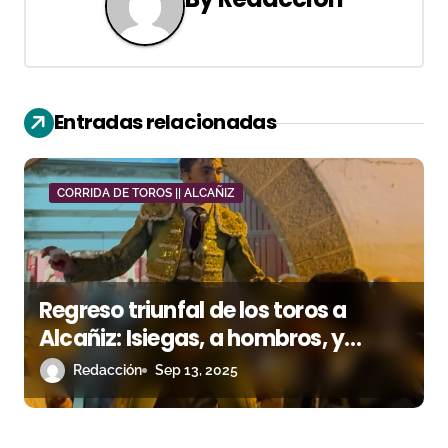
a
c
i
Entradas relacionadas
ó
n
CORRIDA DE TOROS || ALCAÑIZ
d
e
e
Regreso triunfal de los toros a
n
Alcañiz: Isiegas, a hombros, y
Sánchez Vara e Imanol, a oreja por
Redacción
Sep 13, 2025
t
coleta
r