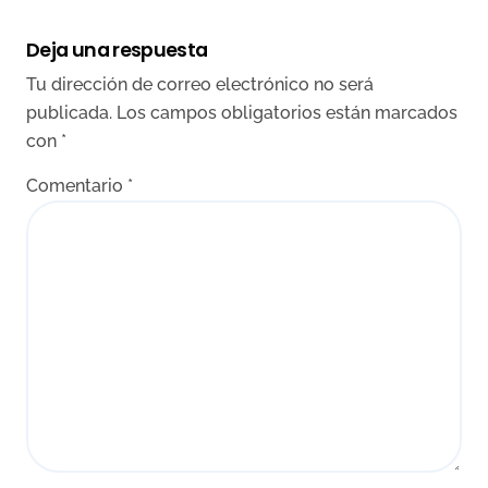
a
Deja una respuesta
d
Tu dirección de correo electrónico no será
a
publicada.
Los campos obligatorios están marcados
s
con
*
Comentario
*