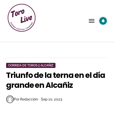
Saltar
al
contenido
CORRIDA DE TOROS || ALCAÑIZ
Triunfo de la terna en el día
grande en Alcañiz
Por Redacción
Sep 10, 2023