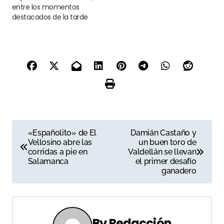
entre los momentos
destacados de la tarde
N
«Españolito» de El
Damián Castaño y
Vellosino abre las
un buen toro de
a
corridas a pie en
Valdellán se llevan
Salamanca
el primer desafío
v
ganadero
e
g
By
Redacción