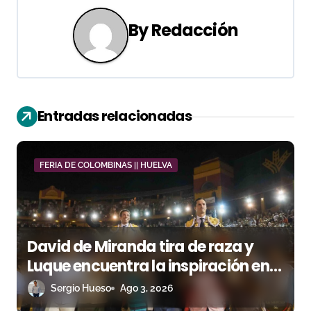
g
a
By
Redacción
c
i
ó
Entradas relacionadas
n
d
FERIA DE COLOMBINAS || HUELVA
e
e
David de Miranda tira de raza y
n
Luque encuentra la inspiración en
t
Huelva
Sergio Hueso
Ago 3, 2026