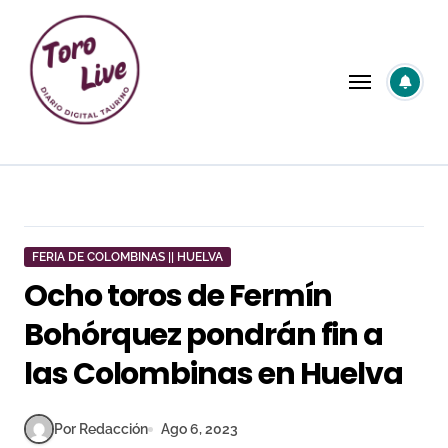
Saltar
al
contenido
FERIA DE COLOMBINAS || HUELVA
Ocho toros de Fermín
Bohórquez pondrán fin a
las Colombinas en Huelva
Por Redacción
Ago 6, 2023