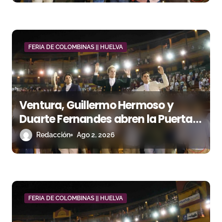
r
a
d
FERIA DE COLOMBINAS || HUELVA
a
s
Ventura, Guillermo Hermoso y
Duarte Fernandes abren la Puerta
Grande a caballo en Huelva
Redacción
Ago 2, 2026
FERIA DE COLOMBINAS || HUELVA