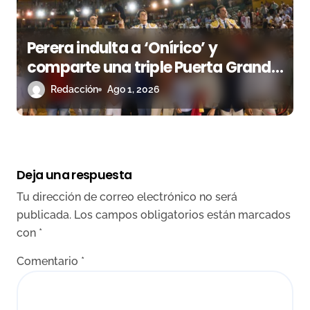
Perera indulta a ‘Onírico’ y
comparte una triple Puerta Grande
con Roca Rey y David de Miranda
Redacción
Ago 1, 2026
en Huelva
Deja una respuesta
Tu dirección de correo electrónico no será
publicada.
Los campos obligatorios están marcados
con
*
Comentario
*