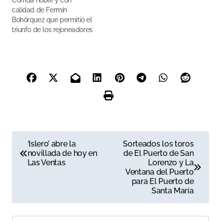
Corrida noble y con
calidad de Fermín
Bohórquez que permitió el
triunfo de los rejoneadores
N
‘Islero’ abre la
Sorteados los toros
novillada de hoy en
de El Puerto de San
a
Las Ventas
Lorenzo y La
Ventana del Puerto
v
para El Puerto de
Santa María
e