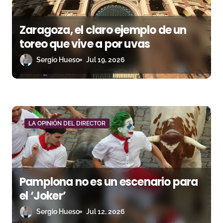
e
Zaragoza, el claro ejemplo de un
n
toreo que vive a por uvas
t
Sergio Hueso
Jul 19, 2026
r
a
d
LA OPINIÓN DEL DIRECTOR
a
s
Pamplona no es un escenario para
el ‘Joker’
Sergio Hueso
Jul 12, 2026