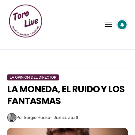
Saltar
al
contenido
LA OPINIÓN DEL DIRECTOR
LA MONEDA, EL RUIDO Y LOS
FANTASMAS
Por Sergio Hueso
Jun 11, 2026