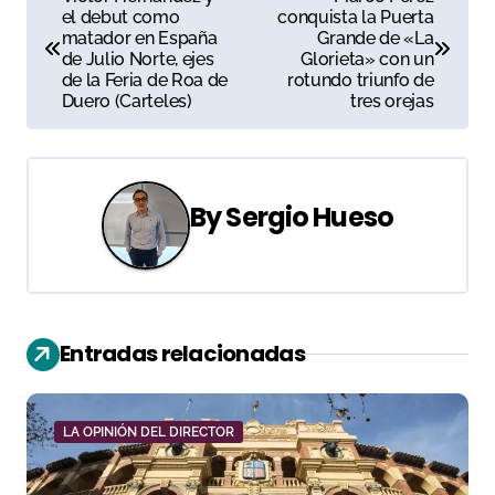
el debut como
conquista la Puerta
a
matador en España
Grande de «La
de Julio Norte, ejes
Glorieta» con un
v
de la Feria de Roa de
rotundo triunfo de
Duero (Carteles)
tres orejas
e
g
a
By
Sergio Hueso
c
i
ó
Entradas relacionadas
n
d
LA OPINIÓN DEL DIRECTOR
e