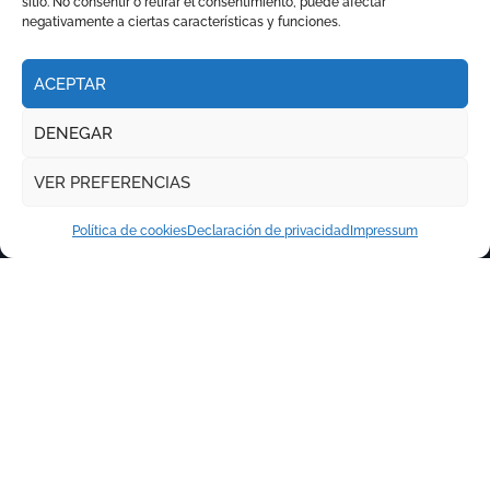
sitio. No consentir o retirar el consentimiento, puede afectar
negativamente a ciertas características y funciones.
ACEPTAR
DENEGAR
VER PREFERENCIAS
Política de cookies
Declaración de privacidad
Impressum
Copyright © Todos los derechos reservados
|
Newspaperup
por
Themeansar
.
RITMO TAURINO
ECO DE LA LIDIA
VOCES DEL RUEDO
EL PODCAST DE TOROLIVE