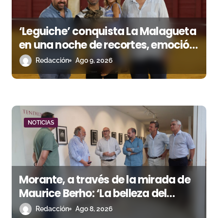
s
‘Leguiche’ conquista La Malagueta
en una noche de recortes, emoción
y gran ambiente
Redacción
Ago 9, 2026
NOTICIAS
Morante, a través de la mirada de
Maurice Berho: ‘La belleza del
misterio’ llega a La Malagueta
Redacción
Ago 8, 2026