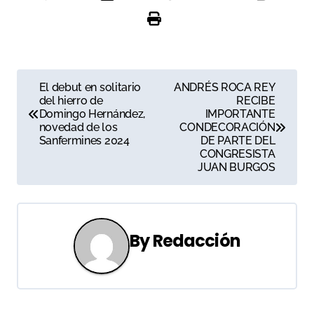
N
El debut en solitario
ANDRÉS ROCA REY
del hierro de
RECIBE
a
Domingo Hernández,
IMPORTANTE
novedad de los
CONDECORACIÓN
v
Sanfermines 2024
DE PARTE DEL
CONGRESISTA
e
JUAN BURGOS
g
a
By
Redacción
c
i
ó