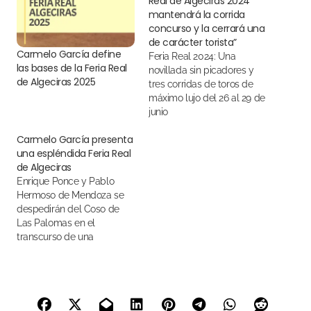
Real de Algeciras 2024
mantendrá la corrida
concurso y la cerrará una
de carácter torista”
Carmelo García define
Feria Real 2024: Una
las bases de la Feria Real
novillada sin picadores y
de Algeciras 2025
tres corridas de toros de
máximo lujo del 26 al 29 de
junio
Carmelo García presenta
una espléndida Feria Real
de Algeciras
Enrique Ponce y Pablo
Hermoso de Mendoza se
despedirán del Coso de
Las Palomas en el
transcurso de una
relumbrante Feria Real de
Algeciras 2024