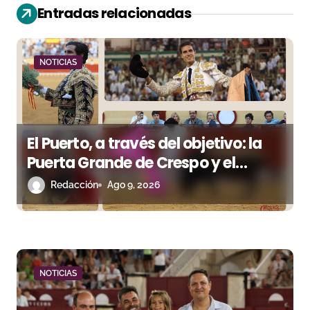
Entradas relacionadas
n
d
NOTICIAS
e
e
n
El Puerto, a través del objetivo: la
Puerta Grande de Crespo y el
t
aroma de Morante
Redacción
Ago 9, 2026
r
a
d
a
NOTICIAS