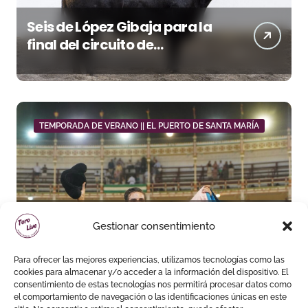
Seis de López Gibaja para la
final del circuito de
novilladas de Andalucía en
Málaga
TEMPORADA DE VERANO || EL PUERTO DE SANTA MARÍA
Daniel Crespo reivindica su
Gestionar consentimiento
sitio con una gran faena y dos
orejas
Para ofrecer las mejores experiencias, utilizamos tecnologías como las
cookies para almacenar y/o acceder a la información del dispositivo. El
consentimiento de estas tecnologías nos permitirá procesar datos como
el comportamiento de navegación o las identificaciones únicas en este