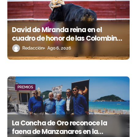
e
e
David de Miranda reina en el
n
cuadro de honor de las Colombinas
t
2026
Redacción
Ago 6, 2026
r
a
d
PREMIOS
a
s
La Concha de Oro reconoce la
faena de Manzanares en la