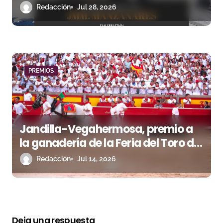
Semana Grande 2025
Redacción
Jul 28, 2026
PREMIOS
Jandilla-Vegahermosa, premio a
la ganadería de la Feria del Toro de
Pamplona
Redacción
Jul 14, 2026
Deja una respuesta