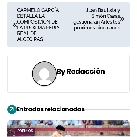
N
CARMELO GARCÍA
Juan Bautista y
DETALLA LA
Simón Casas
a
COMPOSICIÓN DE
gestionarán Arlés los
LA PRÓXIMA FERIA
próximos cinco años
v
REAL DE
ALGECIRAS
e
g
a
By
Redacción
c
i
ó
Entradas relacionadas
n
d
PREMIOS