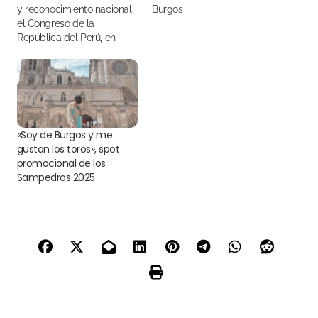
y reconocimiento nacional,
Burgos
el Congreso de la
República del Perú, en
nombre del congresista
Juan Burgos, condecorará
al torero Andrés Roca Rey.
Esta ceremonia, que se
realizará el jueves 9 de
noviembre en el Hemiciclo
«Soy de Burgos y me
Raúl Porras Barrenechea,
gustan los toros», spot
no solo…
promocional de los
Sampedros 2025