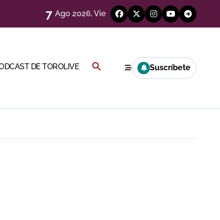
7
Ago 2026, Vie
eren venir a esta feria»
ágenes)
Buscar:
PODCAST DE TOROLIVE
Suscríbete
a CF
BOTÓN DE BÚSQUEDA
genes desde el campo)
a Rey