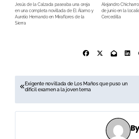
Jesús de la Calzada paseaba una oreja
Alejandro Chicharro 
en una completa novillada de El Álamo y
de junio en la loca
Aurelio Hernando en Miraflores de la
Cercedilla
Sierra
N
Exigente novillada de Los Maños que puso un
difícil examen a la joven terna
a
v
e
B
g