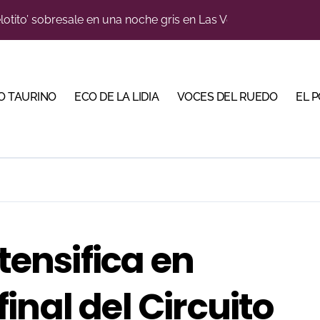
lotito’ sobresale en una noche gris en Las Ventas
e de Tauroemoción en Huesca: «Todas las figuras del toreo qui
n el cuadro de honor de las Colombinas 2026
orino Martín para su regreso a Huesca trece años después (Im
O TAURINO
ECO DE LA LIDIA
VOCES DEL RUEDO
EL 
blanquiazul con descuentos y una corrida homenaje al Málag
illeros en una feria que vuelve a mirar al futuro
cigrande para Morante y Manzanares en Illumbe (Vídeo e imá
 Almendralejo para impulsar la corrida de la Piedad
, gastronomía y talento de la tierra en La Malagueta
ntensifica en
ma su temporada de figura y el palco niega el premio a Roc
inal del Circuito