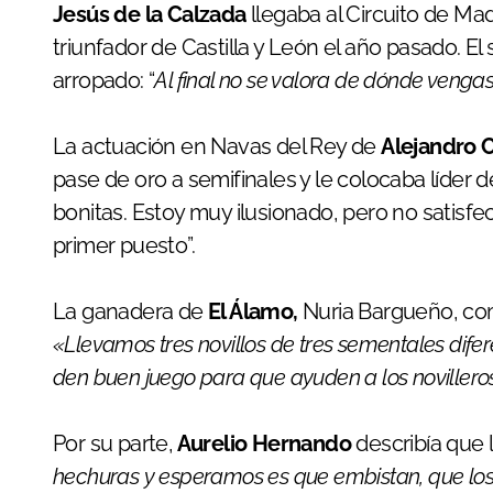
Jesús de la Calzada
llegaba al Circuito de Ma
triunfador de Castilla y León el año pasado. E
arropado: “
Al final no se valora de dónde vengas,
La actuación en Navas del Rey de
Alejandro 
pase de oro a semifinales y le colocaba líder 
bonitas. Estoy muy ilusionado, pero no satisfe
primer puesto”.
La ganadera de
El Álamo,
Nuria Bargueño, co
«Llevamos tres novillos de tres sementales dif
den buen juego para que ayuden a los noviller
Por su parte,
Aurelio Hernando
describía que l
hechuras y esperamos es que embistan, que los n