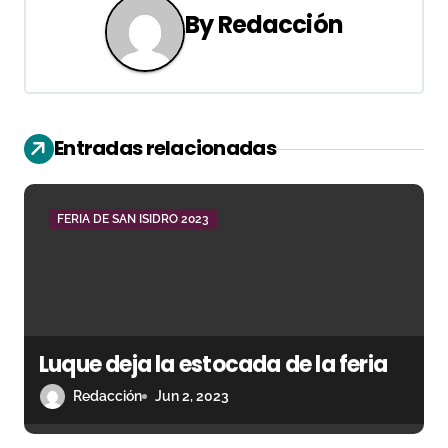
g
By
Redacción
a
c
i
Entradas relacionadas
ó
n
FERIA DE SAN ISIDRO 2023
d
e
e
n
Luque deja la estocada de la feria
Redacción
Jun 2, 2023
t