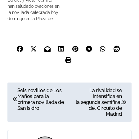
Burdiel y Víctor Cerrato
han saludado ovaciones en
la novillada celebrada hoy
domingo en la Plaza de
Toros de Las Ventas
N
Seis novillos de Los
La rivalidad se
Maños para la
intensifica en
a
primera novillada de
la segunda semifinal
San Isidro
del Circuito de
v
Madrid
e