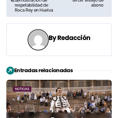
demostración de
tercer festejo de
respetabilidad de
abono
v
Roca Rey en Huelva
e
g
By
Redacción
a
c
i
Entradas relacionadas
ó
n
NOTICIAS
d
e