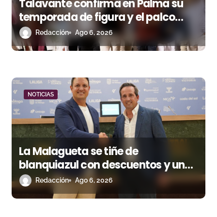
e
Talavante confirma en Palma su
n
temporada de figura y el palco
niega el premio a Roca Rey
Redacción
Ago 6, 2026
t
r
a
d
NOTICIAS
a
s
La Malagueta se tiñe de
blanquiazul con descuentos y una
corrida homenaje al Málaga CF
Redacción
Ago 6, 2026