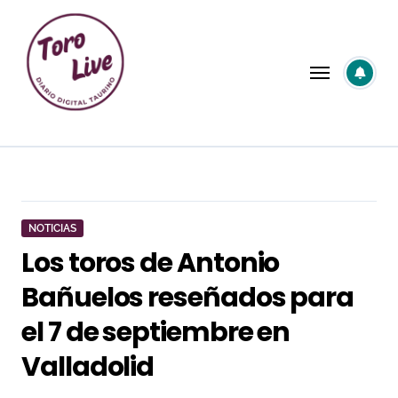
Saltar
al
contenido
NOTICIAS
Los toros de Antonio
Bañuelos reseñados para
el 7 de septiembre en
Valladolid