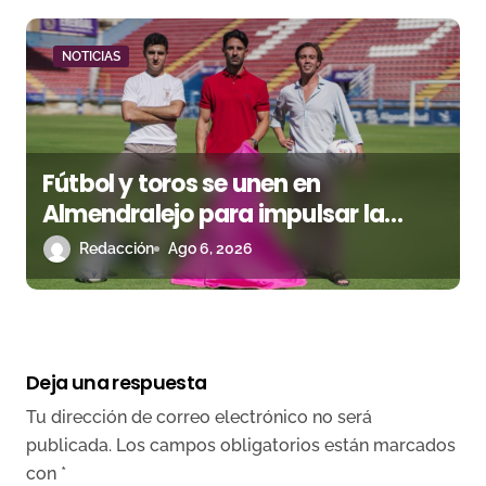
NOTICIAS
Fútbol y toros se unen en
Almendralejo para impulsar la
corrida de la Piedad
Redacción
Ago 6, 2026
Deja una respuesta
Tu dirección de correo electrónico no será
publicada.
Los campos obligatorios están marcados
con
*