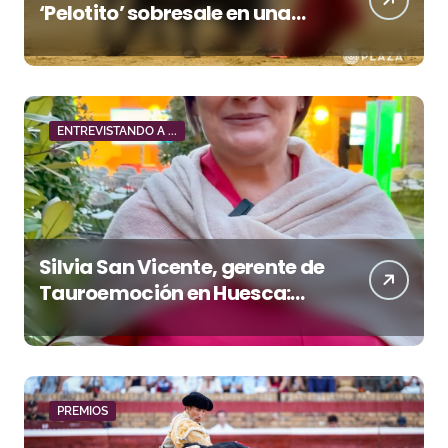
‘Pelotito’ sobresale en una
noche gris en Las Ventas
ENTREVISTANDO A ...
Silvia San Vicente, gerente de
Tauroemoción en Huesca:
«Todas las figuras del toreo
quieren venir a esta feria»
PREMIOS