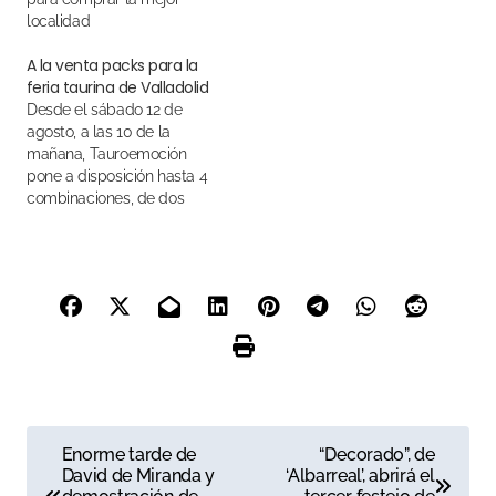
localidad
A la venta packs para la
feria taurina de Valladolid
Desde el sábado 12 de
agosto, a las 10 de la
mañana, Tauroemoción
pone a disposición hasta 4
combinaciones, de dos
festejos cada una, para
adelantarse a la venta de
entradas sueltas
N
Enorme tarde de
“Decorado”, de
David de Miranda y
‘Albarreal’, abrirá el
a