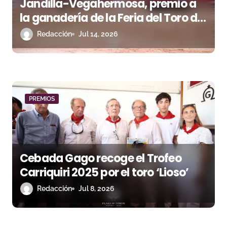
Jandilla-Vegahermosa, premio a
la ganadería de la Feria del Toro de
Pamplona
Redacción
Jul 14, 2026
PREMIOS
Cebada Gago recoge el Trofeo
Carriquiri 2025 por el toro ‘Lioso’
Redacción
Jul 8, 2026