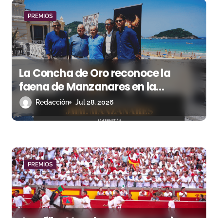
n
PREMIOS
d
e
e
La Concha de Oro reconoce la
n
faena de Manzanares en la
Semana Grande 2025
Redacción
Jul 28, 2026
t
r
a
d
PREMIOS
a
s