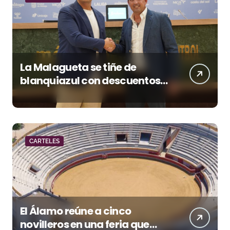
La Malagueta se tiñe de
blanquiazul con descuentos
y una corrida homenaje al
Málaga CF
CARTELES
El Álamo reúne a cinco
novilleros en una feria que