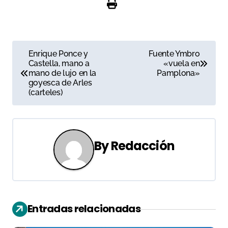
N
Enrique Ponce y
Fuente Ymbro
Castella, mano a
«vuela en
a
mano de lujo en la
Pamplona»
goyesca de Arles
v
(carteles)
e
g
By
Redacción
a
c
i
Entradas relacionadas
ó