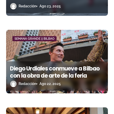
t
Generales de Bilbao
Redacción
Ago 23, 2025
r
a
d
SEMANA GRANDE || BILBAO
a
s
Diego Urdiales conmueve a Bilbao
con la obra de arte de la feria
Redacción
Ago 22, 2025