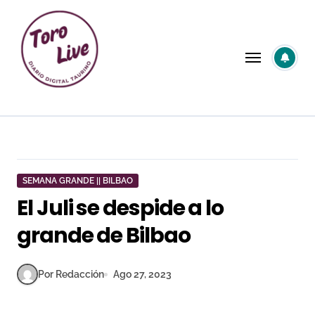
Saltar
al
contenido
SEMANA GRANDE || BILBAO
El Juli se despide a lo
grande de Bilbao
Por Redacción
Ago 27, 2023