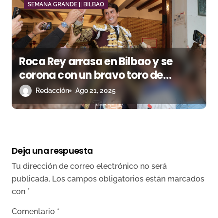
SEMANA GRANDE || BILBAO
Roca Rey arrasa en Bilbao y se
corona con un bravo toro de
Victoriano del Río
Redacción
Ago 21, 2025
Deja una respuesta
Tu dirección de correo electrónico no será
publicada.
Los campos obligatorios están marcados
con
*
Comentario
*