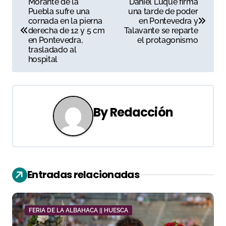
Morante de la
Daniel Luque firma
Puebla sufre una
una tarde de poder
a
cornada en la pierna
en Pontevedra y
derecha de 12 y 5 cm
Talavante se reparte
v
en Pontevedra,
el protagonismo
trasladado al
e
hospital
g
a
By
Redacción
c
i
ó
Entradas relacionadas
n
d
FERIA DE LA ALBAHACA || HUESCA