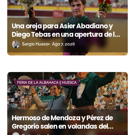
e
e
n
Una oreja para Asier Abadiano y
Diego Tebas en una apertura de la
t
Albahaca marcada por el buen
Sergio Hueso
Ago 7, 2026
r
juego de Los Maños
a
d
a
FERIA DE LA ALBAHACA || HUESCA
s
Hermoso de Mendoza y Pérez de
Gregorio salen en volandas del
coso oscense