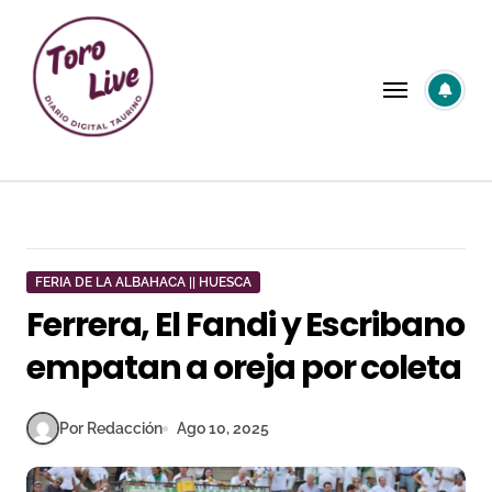
Saltar
al
contenido
FERIA DE LA ALBAHACA || HUESCA
Ferrera, El Fandi y Escribano
empatan a oreja por coleta
Por Redacción
Ago 10, 2025