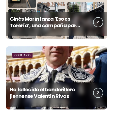
Ginés Marín lanza ‘Eso es
Torería’, una campaña para
reivindicar los valores del
toreo más allá del ruedo
OBITUARIO
Ha fallecido el banderillero
jiennense Valentín Rivas