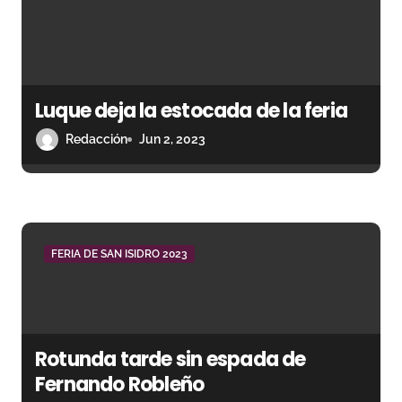
e
e
n
Luque deja la estocada de la feria
t
Redacción
Jun 2, 2023
r
a
d
FERIA DE SAN ISIDRO 2023
a
s
Rotunda tarde sin espada de
Fernando Robleño