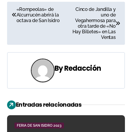
N
«Rompeolas» de
Cinco de Jandilla y
Alcurrucén abrirá la
uno de
a
octava de San Isidro
Vegahermosa para
otra tarde de «No
v
Hay Billetes» en Las
Ventas
e
g
a
By
Redacción
c
i
ó
Entradas relacionadas
n
d
FERIA DE SAN ISIDRO 2023